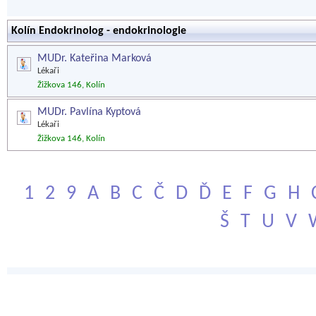
Kolín Endokrinolog - endokrinologie
MUDr. Kateřina Marková
Lékaři
Žižkova 146, Kolín
MUDr. Pavlína Kyptová
Lékaři
Žižkova 146, Kolín
1
2
9
A
B
C
Č
D
Ď
E
F
G
H
Š
T
U
V