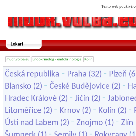
Tento web používá co
Lekari
mudr.volba.eu
Endokrinolog - endokrinologie
Kolín
-
-
Česká republika
Praha
(32)
Plzeň
(6
-
-
Blansko
(2)
České Budějovice
(2)
Ha
-
-
Hradec Králové
(2)
Jičín
(2)
Jablone
-
-
-
Litoměřice
(2)
Krnov
(2)
Kolín
(2)
-
-
Ústí nad Labem
(2)
Znojmo
(1)
Zlín
-
-
Šumperk
(1)
Semily
(1)
Rokycany
(1