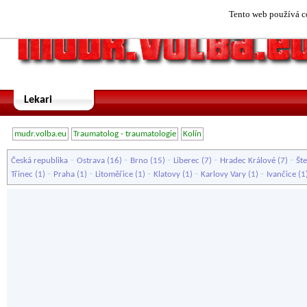
Tento web používá co
Lekari
mudr.volba.eu
Traumatolog - traumatologie
Kolín
-
-
-
-
-
Česká republika
Ostrava
(16)
Brno
(15)
Liberec
(7)
Hradec Králové
(7)
Št
-
-
-
-
-
Třinec
(1)
Praha
(1)
Litoměřice
(1)
Klatovy
(1)
Karlovy Vary
(1)
Ivančice
(1