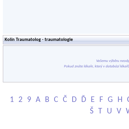
Kolín Traumatolog - traumatologie
Vašemu výběru neodp
Pokud znáte lékaře, který v databází lékař
1
2
9
A
B
C
Č
D
Ď
E
F
G
H
Š
T
U
V