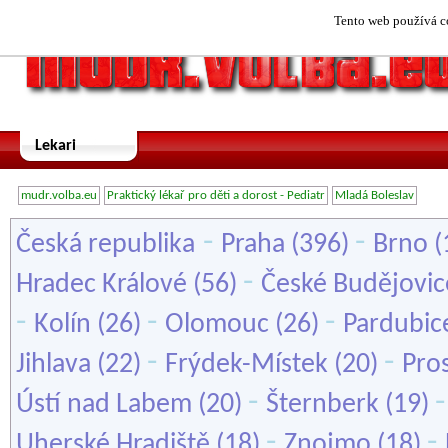
Tento web používá co
Lekari
mudr.volba.eu
Praktický lékař pro děti a dorost - Pediatr
Mladá Boleslav
-
-
Česká republika
Praha
(396)
Brno
(
-
Hradec Králové
(56)
České Budějovic
-
-
-
Kolín
(26)
Olomouc
(26)
Pardubic
-
-
Jihlava
(22)
Frýdek-Místek
(20)
Pro
-
Ústí nad Labem
(20)
Šternberk
(19)
-
-
Uherské Hradiště
(18)
Znojmo
(18)