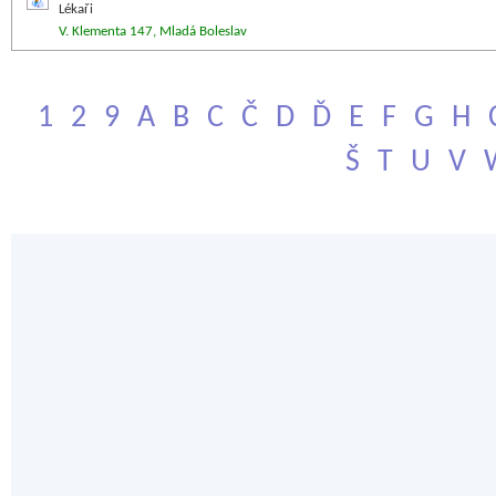
Lékaři
V. Klementa 147, Mladá Boleslav
1
2
9
A
B
C
Č
D
Ď
E
F
G
H
Š
T
U
V