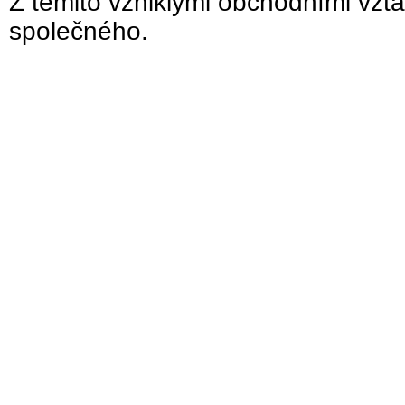
Z těmito vzniklými obchodními vzta
společného.