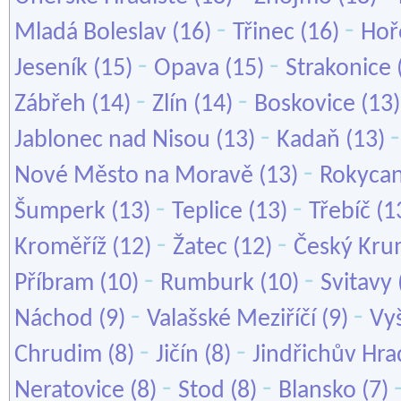
-
-
Mladá Boleslav
(16)
Třinec
(16)
Hoř
-
-
Jeseník
(15)
Opava
(15)
Strakonice
-
-
Zábřeh
(14)
Zlín
(14)
Boskovice
(13
-
Jablonec nad Nisou
(13)
Kadaň
(13)
-
Nové Město na Moravě
(13)
Rokyca
-
-
Šumperk
(13)
Teplice
(13)
Třebíč
(1
-
-
Kroměříž
(12)
Žatec
(12)
Český Kru
-
-
Příbram
(10)
Rumburk
(10)
Svitavy
-
-
Náchod
(9)
Valašské Meziříčí
(9)
Vy
-
-
Chrudim
(8)
Jičín
(8)
Jindřichův Hr
-
-
Neratovice
(8)
Stod
(8)
Blansko
(7)