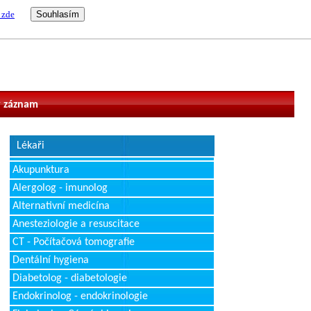
 zde
vatel
 záznam
Lékaři
Akupunktura
Alergolog - imunolog
Alternativní medicína
Anesteziologie a resuscitace
CT - Počítačová tomografie
Dentální hygiena
Diabetolog - diabetologie
Endokrinolog - endokrinologie