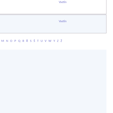
Vsetín
Vsetín
M
N
O
P
Q
R
Ř
S
Š
T
U
V
W
Y
Z
Ž