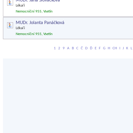
MUDr. Jana Slováčková
Lékaři
Nemocniční 955, Vsetín
MUDr. Jolanta Panáčková
Lékaři
Nemocniční 955, Vsetín
1
2
9
A
B
C
Č
D
Ď
E
F
G
H
CH
I
J
K
L