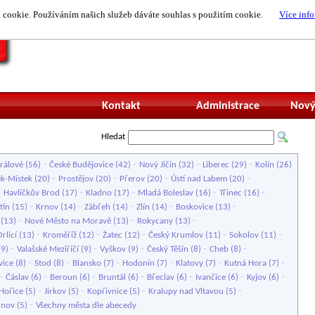
cookie. Používáním našich služeb dáváte souhlas s použitím cookie.
Více info
Nepřihlášený uži
Kontakt
Administrace
Nový
Hledat
-
-
-
-
rálové
(56)
České Budějovice
(42)
Nový Jičín
(32)
Liberec
(29)
Kolín
(26)
-
-
-
-
k-Místek
(20)
Prostějov
(20)
Přerov
(20)
Ústí nad Labem
(20)
-
-
-
-
-
Havlíčkův Brod
(17)
Kladno
(17)
Mladá Boleslav
(16)
Třinec
(16)
-
-
-
-
-
tín
(15)
Krnov
(14)
Zábřeh
(14)
Zlín
(14)
Boskovice
(13)
-
-
-
(13)
Nové Město na Moravě
(13)
Rokycany
(13)
-
-
-
-
-
rlicí
(13)
Kroměříž
(12)
Žatec
(12)
Český Krumlov
(11)
Sokolov
(11)
-
-
-
-
-
(9)
Valašské Meziříčí
(9)
Vyškov
(9)
Český Těšín
(8)
Cheb
(8)
-
-
-
-
-
-
vice
(8)
Stod
(8)
Blansko
(7)
Hodonín
(7)
Klatovy
(7)
Kutná Hora
(7)
-
-
-
-
-
-
-
Čáslav
(6)
Beroun
(6)
Bruntál
(6)
Břeclav
(6)
Ivančice
(6)
Kyjov
(6)
-
-
-
-
Hořice
(5)
Jirkov
(5)
Kopřivnice
(5)
Kralupy nad Vltavou
(5)
-
rnov
(5)
Všechny města dle abecedy