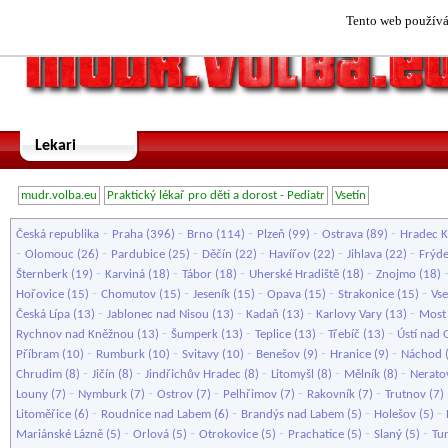
Tento web používá 
Lekari
mudr.volba.eu
Praktický lékař pro děti a dorost - Pediatr
Vsetín
-
-
-
-
-
Česká republika
Praha
(396)
Brno
(114)
Plzeň
(99)
Ostrava
(89)
Hradec K
-
-
-
-
-
-
Olomouc
(26)
Pardubice
(25)
Děčín
(22)
Havířov
(22)
Jihlava
(22)
Frýde
-
-
-
-
Šternberk
(19)
Karviná
(18)
Tábor
(18)
Uherské Hradiště
(18)
Znojmo
(18)
-
-
-
-
-
Hořovice
(15)
Chomutov
(15)
Jeseník
(15)
Opava
(15)
Strakonice
(15)
Vse
-
-
-
-
Česká Lípa
(13)
Jablonec nad Nisou
(13)
Kadaň
(13)
Karlovy Vary
(13)
Most
-
-
-
-
Rychnov nad Kněžnou
(13)
Šumperk
(13)
Teplice
(13)
Třebíč
(13)
Ústí nad O
-
-
-
-
-
Příbram
(10)
Rumburk
(10)
Svitavy
(10)
Benešov
(9)
Hranice
(9)
Náchod
-
-
-
-
-
Chrudim
(8)
Jičín
(8)
Jindřichův Hradec
(8)
Litomyšl
(8)
Mělník
(8)
Nerato
-
-
-
-
-
Louny
(7)
Nymburk
(7)
Ostrov
(7)
Pelhřimov
(7)
Rakovník
(7)
Trutnov
(7)
-
-
-
-
Litoměřice
(6)
Roudnice nad Labem
(6)
Brandýs nad Labem
(5)
Holešov
(5)
-
-
-
-
-
Mariánské Lázně
(5)
Orlová
(5)
Otrokovice
(5)
Prachatice
(5)
Slaný
(5)
Tu