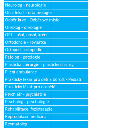
Neurolog - neurologie
Oční lékař - oftalmologie
Odběr krve - Odběrové místo
Onkolog - onkologie
ORL - ušní, nosní, krční
Ortodoncie - rovnátka
Ortoped - ortopedie
Patolog - patologie
Plastická chirurgie - plastický chirurg
Plicní ambulance
Praktický lékař pro děti a dorost - Pediatr
Praktický lékař pro dospělé
Psychiatr - psychiatrie
Psycholog - psychologie
Rehabilitace, fyzioterapie
Reprodukční medicína
Revmatolog