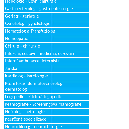
Flebologie - Cévní chirurgie
Gastroenterolog - gastroenterologie
Geriatr - geriatrie
Gynekolog - gynekologie
Hematolog a Transfuziolog
Homeopatie
Chirurg - chirurgie
Infekční, cestovní medicína, očkování
Interní ambulance, internista
Jánská
Kardiolog - kardiologie
Kožní lékař, dermatovenerolog,
dermatolog
Logopedie - Klinická logopedie
Mamografie - Screeningová mamografie
Nefrolog - nefrologie
neurčená specializace
Neurochirurg - neurochirurgie