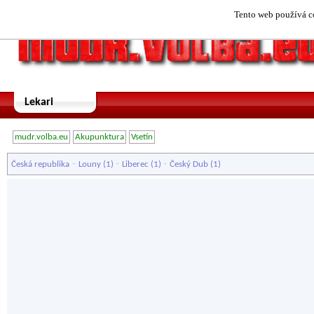
Tento web používá co
Lekari
mudr.volba.eu
Akupunktura
Vsetín
-
-
-
Česká republika
Louny
(1)
Liberec
(1)
Český Dub
(1)