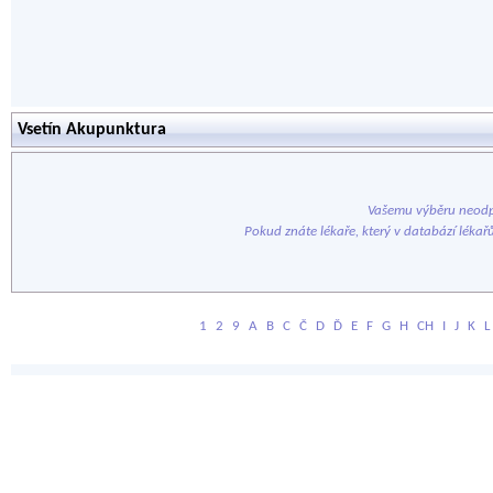
Vsetín Akupunktura
Vašemu výběru neodp
Pokud znáte lékaře, který v databází lékař
1
2
9
A
B
C
Č
D
Ď
E
F
G
H
CH
I
J
K
L