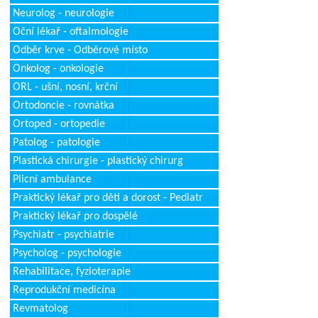
Neurolog - neurologie
Oční lékař - oftalmologie
Odběr krve - Odběrové místo
Onkolog - onkologie
ORL - ušní, nosní, krční
Ortodoncie - rovnátka
Ortoped - ortopedie
Patolog - patologie
Plastická chirurgie - plastický chirurg
Plicní ambulance
Praktický lékař pro děti a dorost - Pediatr
Praktický lékař pro dospělé
Psychiatr - psychiatrie
Psycholog - psychologie
Rehabilitace, fyzioterapie
Reprodukční medicína
Revmatolog