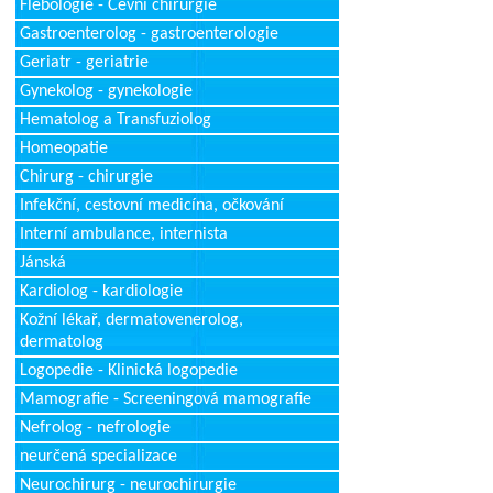
Flebologie - Cévní chirurgie
Gastroenterolog - gastroenterologie
Geriatr - geriatrie
Gynekolog - gynekologie
Hematolog a Transfuziolog
Homeopatie
Chirurg - chirurgie
Infekční, cestovní medicína, očkování
Interní ambulance, internista
Jánská
Kardiolog - kardiologie
Kožní lékař, dermatovenerolog,
dermatolog
Logopedie - Klinická logopedie
Mamografie - Screeningová mamografie
Nefrolog - nefrologie
neurčená specializace
Neurochirurg - neurochirurgie