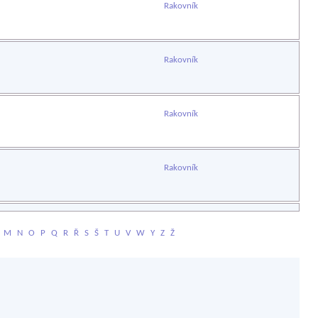
Rakovník
Rakovník
Rakovník
Rakovník
M
N
O
P
Q
R
Ř
S
Š
T
U
V
W
Y
Z
Ž