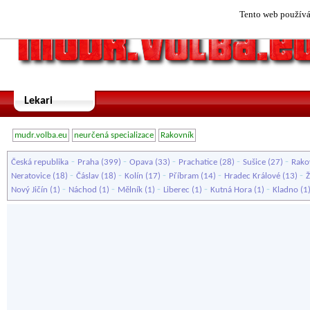
Tento web používá 
Lekari
mudr.volba.eu
neurčená specializace
Rakovník
-
-
-
-
-
Česká republika
Praha
(399)
Opava
(33)
Prachatice
(28)
Sušice
(27)
Rako
-
-
-
-
-
Neratovice
(18)
Čáslav
(18)
Kolín
(17)
Příbram
(14)
Hradec Králové
(13)
Ž
-
-
-
-
-
Nový Jičín
(1)
Náchod
(1)
Mělník
(1)
Liberec
(1)
Kutná Hora
(1)
Kladno
(1