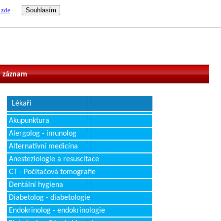
 zde
vatel
 záznam
Lékaři
Akupunktura
Alergolog - imunolog
Alternativní medicína
Anesteziologie a resuscitace
CT - Počítačová tomografie
Dentální hygiena
Diabetolog - diabetologie
Endokrinolog - endokrinologie