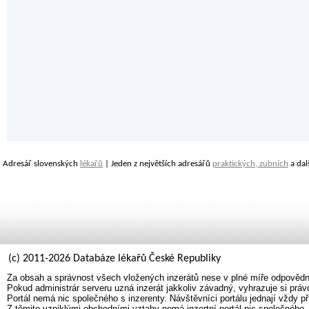
Adresář slovenských
lékařů
| Jeden z největších adresářů
praktických, zubních
a dal
(c) 2011-2026 Databáze lékařů České Republiky
Za obsah a správnost všech vložených inzerátů nese v plné míře odpovědno
Pokud administrár serveru uzná inzerát jakkoliv závadný, vyhrazuje si prá
Portál nemá nic společného s inzerenty. Návštěvníci portálu jednají vždy př
Z těmito vzniklými obchodními vztahy nemá inzertní portál nic společného.