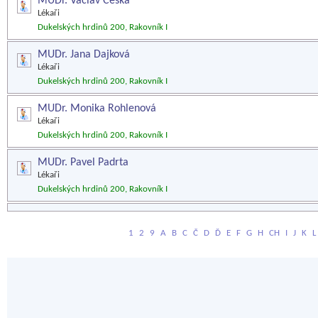
MUDr. Václav Češka
Lékaři
Dukelských hrdinů 200, Rakovník I
MUDr. Jana Dajková
Lékaři
Dukelských hrdinů 200, Rakovník I
MUDr. Monika Rohlenová
Lékaři
Dukelských hrdinů 200, Rakovník I
MUDr. Pavel Padrta
Lékaři
Dukelských hrdinů 200, Rakovník I
1
2
9
A
B
C
Č
D
Ď
E
F
G
H
CH
I
J
K
L