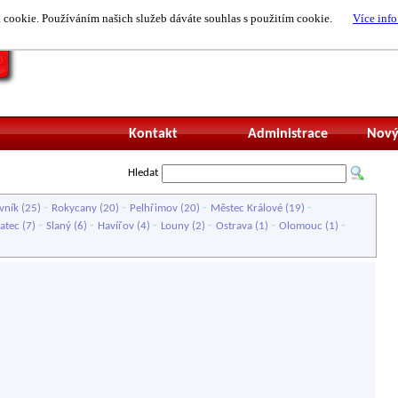
cookie. Používáním našich služeb dáváte souhlas s použitím cookie.
Více info
Nepřihlášený uži
Kontakt
Administrace
Nový
Hledat
-
-
-
-
vník
(25)
Rokycany
(20)
Pelhřimov
(20)
Městec Králové
(19)
-
-
-
-
-
-
atec
(7)
Slaný
(6)
Havířov
(4)
Louny
(2)
Ostrava
(1)
Olomouc
(1)
)