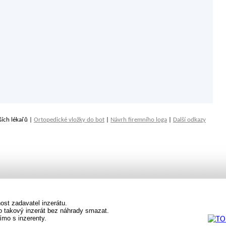
ších lékařů |
Ortopedické vložky do bot
|
Návrh firemního loga
|
Další odkazy
st zadavatel inzerátu.
vo takový inzerát bez náhrady smazat.
ímo s inzerenty.