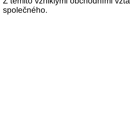
Z těmito vzniklými obchodními vzta
společného.