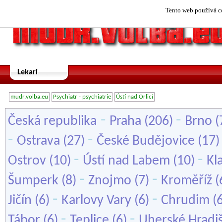
Tento web používá co
Lekari
mudr.volba.eu
Psychiatr - psychiatrie
Ústí nad Orlicí
-
-
Česká republika
Praha
(206)
Brno
(
-
-
Ostrava
(27)
České Budějovice
(17
-
-
Ostrov
(10)
Ústí nad Labem
(10)
Kl
-
-
Šumperk
(8)
Znojmo
(7)
Kroměříž
(
-
-
Jičín
(6)
Karlovy Vary
(6)
Chrudim
(
-
-
Tábor
(6)
Teplice
(6)
Uherské Hradi