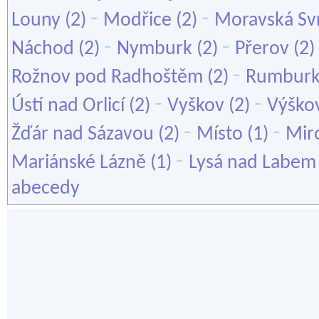
-
-
Louny
(2)
Modřice
(2)
Moravská Sv
-
-
Náchod
(2)
Nymburk
(2)
Přerov
(2)
-
Rožnov pod Radhoštěm
(2)
Rumbur
-
-
Ústí nad Orlicí
(2)
Vyškov
(2)
Výško
-
-
Žďár nad Sázavou
(2)
Místo
(1)
Mir
-
Mariánské Lázně
(1)
Lysá nad Labem
abecedy