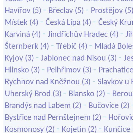
-
-
Havířov
(5)
Břeclav
(5)
Prostějov
(5
-
-
Místek
(4)
Česká Lípa
(4)
Český Kru
-
-
Karviná
(4)
Jindřichův Hradec
(4)
Ji
-
-
Šternberk
(4)
Třebíč
(4)
Mladá Bole
-
-
Kyjov
(3)
Jablonec nad Nisou
(3)
Je
-
-
Hlinsko
(3)
Pelhřimov
(3)
Prachatic
-
Rychnov nad Kněžnou
(3)
Slavkov u 
-
-
Uherský Brod
(3)
Blansko
(2)
Berou
-
Brandýs nad Labem
(2)
Bučovice
(2)
-
Bystřice nad Pernštejnem
(2)
Hořovi
-
-
Kosmonosy
(2)
Kojetín
(2)
Kunčice