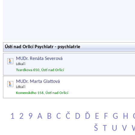
Ústí nad Orlicí Psychiatr - psychiatrie
MUDr. Renáta Severová
Lékaři
Tvardkova 650, Ústí nad Orlicí
MUDr. Marta Glattová
Lékaři
Komenského 156, Ústí nad Orlicí
1
2
9
A
B
C
Č
D
Ď
E
F
G
H
Š
T
U
V