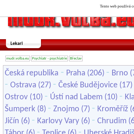
Tento web používá co
Lekari
mudr.volba.eu
Psychiatr - psychiatrie
Břeclav
-
-
Česká republika
Praha
(206)
Brno
(
-
-
Ostrava
(27)
České Budějovice
(17
-
-
Ostrov
(10)
Ústí nad Labem
(10)
Kl
-
-
Šumperk
(8)
Znojmo
(7)
Kroměříž
(
-
-
Jičín
(6)
Karlovy Vary
(6)
Chrudim
(
-
-
Tábor
(6)
Teplice
(6)
Uherské Hradi