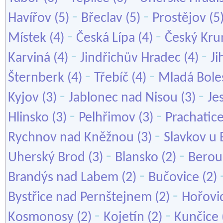
-
-
Havířov
(5)
Břeclav
(5)
Prostějov
(5
-
-
Místek
(4)
Česká Lípa
(4)
Český Kru
-
-
Karviná
(4)
Jindřichův Hradec
(4)
Ji
-
-
Šternberk
(4)
Třebíč
(4)
Mladá Bole
-
-
Kyjov
(3)
Jablonec nad Nisou
(3)
Je
-
-
Hlinsko
(3)
Pelhřimov
(3)
Prachatic
-
Rychnov nad Kněžnou
(3)
Slavkov u 
-
-
Uherský Brod
(3)
Blansko
(2)
Berou
-
Brandýs nad Labem
(2)
Bučovice
(2)
-
Bystřice nad Pernštejnem
(2)
Hořovi
-
-
Kosmonosy
(2)
Kojetín
(2)
Kunčice