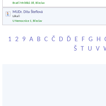
Bratří Mrštíků 38, Břeclav
MUDr. Dita Šteflová
Lékaři
U Nemocnice 1, Břeclav
1
2
9
A
B
C
Č
D
Ď
E
F
G
H
Š
T
U
V