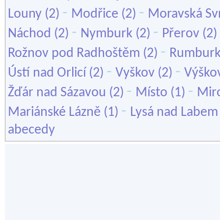
-
-
Louny
(2)
Modřice
(2)
Moravská Sv
-
-
Náchod
(2)
Nymburk
(2)
Přerov
(2)
-
Rožnov pod Radhoštěm
(2)
Rumbur
-
-
Ústí nad Orlicí
(2)
Vyškov
(2)
Výško
-
-
Žďár nad Sázavou
(2)
Místo
(1)
Mir
-
Mariánské Lázně
(1)
Lysá nad Labem
abecedy