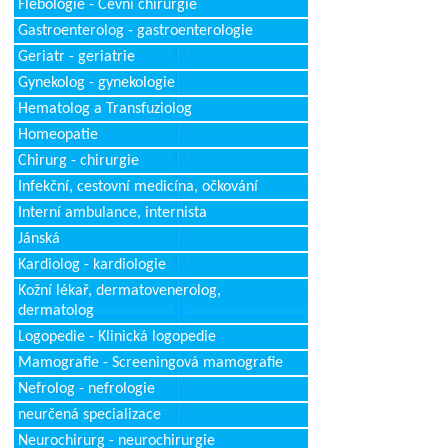
Flebologie - Cévní chirurgie
Gastroenterolog - gastroenterologie
Geriatr - geriatrie
Gynekolog - gynekologie
Hematolog a Transfuziolog
Homeopatie
Chirurg - chirurgie
Infekční, cestovní medicína, očkování
Interní ambulance, internista
Jánská
Kardiolog - kardiologie
Kožní lékař, dermatovenerolog,
dermatolog
Logopedie - Klinická logopedie
Mamografie - Screeningová mamografie
Nefrolog - nefrologie
neurčená specializace
Neurochirurg - neurochirurgie