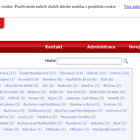
cookie. Používáním našich služeb dáváte souhlas s použitím cookie.
Více info
Nepřihlášený uži
Kontakt
Administrace
Nový
Hledat
-
-
-
-
trava
(27)
České Budějovice
(17)
Olomouc
(14)
Liberec
(12)
Ostrov
(10)
-
-
-
-
-
nojmo
(7)
Kroměříž
(6)
Benešov
(6)
Havlíčkův Brod
(6)
Jičín
(6)
-
-
-
-
-
-
)
Uherské Hradiště
(6)
Zlín
(6)
Hodonín
(5)
Havířov
(5)
Břeclav
(5)
-
-
-
-
-
ký Krumlov
(4)
Klatovy
(4)
Kolín
(4)
Karviná
(4)
Jindřichův Hradec
(4)
-
-
-
-
-
-
(3)
Mělník
(3)
Krnov
(3)
Kyjov
(3)
Jablonec nad Nisou
(3)
Jeseník
(3)
-
-
-
-
ad Labem
(3)
Rychnov nad Kněžnou
(3)
Slavkov u Brna
(3)
Trutnov
(3)
-
-
-
-
-
)
Bučovice
(2)
Čelákovice
(2)
Bystřice nad Pernštejnem
(2)
Hořovice
(2)
-
-
-
-
ěřice
(2)
Louny
(2)
Modřice
(2)
Moravská Svratka
(2)
-
-
-
-
-
ztoky
(2)
Rožnov pod Radhoštěm
(2)
Rumburk
(2)
Sokolov
(2)
Stod
(2)
-
-
-
-
-
-
)
Místo
(1)
Mirošov
(1)
Milevsko
(1)
Mikulov
(1)
Mariánské Lázně
(1)