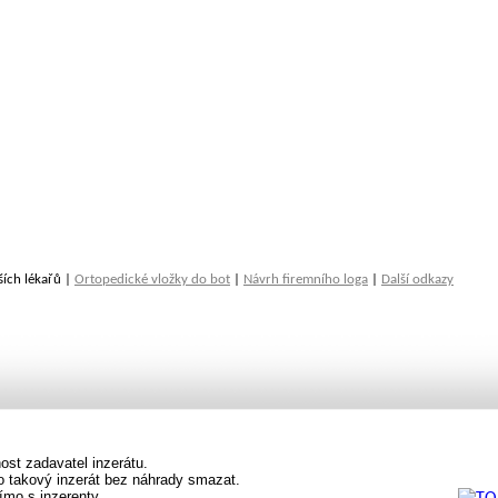
ších lékařů |
Ortopedické vložky do bot
|
Návrh firemního loga
|
Další odkazy
st zadavatel inzerátu.
vo takový inzerát bez náhrady smazat.
ímo s inzerenty.