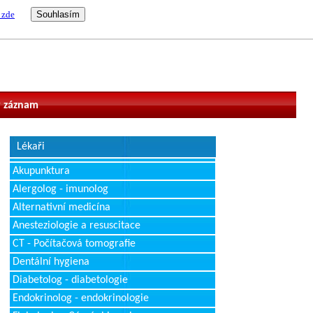
 zde
vatel
 záznam
Lékaři
Akupunktura
Alergolog - imunolog
Alternativní medicína
Anesteziologie a resuscitace
CT - Počítačová tomografie
Dentální hygiena
Diabetolog - diabetologie
Endokrinolog - endokrinologie