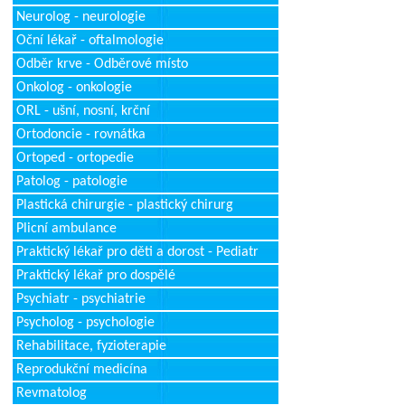
Neurolog - neurologie
Oční lékař - oftalmologie
Odběr krve - Odběrové místo
Onkolog - onkologie
ORL - ušní, nosní, krční
Ortodoncie - rovnátka
Ortoped - ortopedie
Patolog - patologie
Plastická chirurgie - plastický chirurg
Plicní ambulance
Praktický lékař pro děti a dorost - Pediatr
Praktický lékař pro dospělé
Psychiatr - psychiatrie
Psycholog - psychologie
Rehabilitace, fyzioterapie
Reprodukční medicína
Revmatolog