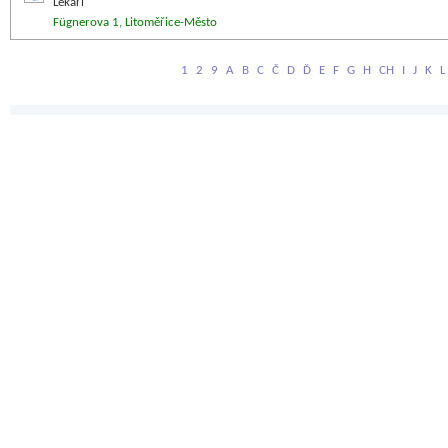
Lékaři
Fügnerova 1, Litoměřice-Město
1
2
9
A
B
C
Č
D
Ď
E
F
G
H
CH
I
J
K
L