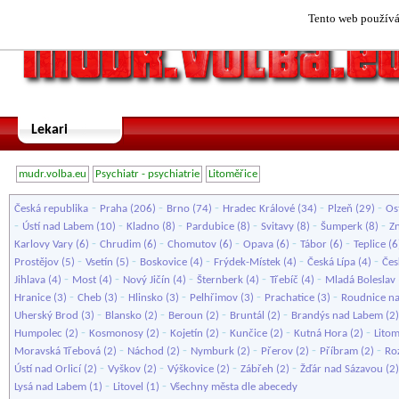
Tento web používá 
Lekari
mudr.volba.eu
Psychiatr - psychiatrie
Litoměřice
-
-
-
-
-
Česká republika
Praha
(206)
Brno
(74)
Hradec Králové
(34)
Plzeň
(29)
Os
-
-
-
-
-
-
Ústí nad Labem
(10)
Kladno
(8)
Pardubice
(8)
Svitavy
(8)
Šumperk
(8)
Z
-
-
-
-
-
Karlovy Vary
(6)
Chrudim
(6)
Chomutov
(6)
Opava
(6)
Tábor
(6)
Teplice
(6
-
-
-
-
-
Prostějov
(5)
Vsetín
(5)
Boskovice
(4)
Frýdek-Místek
(4)
Česká Lípa
(4)
Čes
-
-
-
-
-
Jihlava
(4)
Most
(4)
Nový Jičín
(4)
Šternberk
(4)
Třebíč
(4)
Mladá Boleslav
-
-
-
-
-
Hranice
(3)
Cheb
(3)
Hlinsko
(3)
Pelhřimov
(3)
Prachatice
(3)
Roudnice n
-
-
-
-
Uherský Brod
(3)
Blansko
(2)
Beroun
(2)
Bruntál
(2)
Brandýs nad Labem
(2
-
-
-
-
-
Humpolec
(2)
Kosmonosy
(2)
Kojetín
(2)
Kunčice
(2)
Kutná Hora
(2)
Litom
-
-
-
-
-
Moravská Třebová
(2)
Náchod
(2)
Nymburk
(2)
Přerov
(2)
Příbram
(2)
Ro
-
-
-
-
Ústí nad Orlicí
(2)
Vyškov
(2)
Výškovice
(2)
Zábřeh
(2)
Žďár nad Sázavou
(2
-
-
Lysá nad Labem
(1)
Litovel
(1)
Všechny města dle abecedy