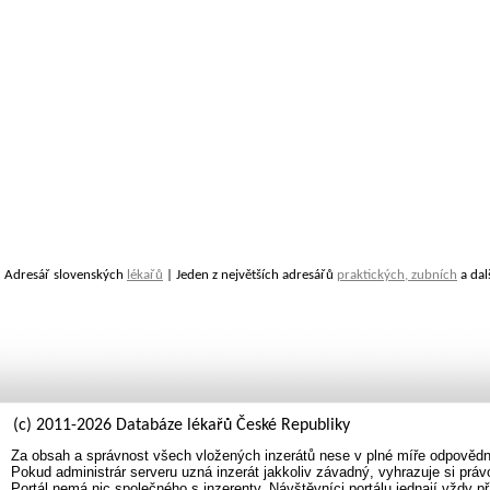
Adresář slovenských
lékařů
| Jeden z největších adresářů
praktických, zubních
a dal
(c) 2011-2026 Databáze lékařů České Republiky
Za obsah a správnost všech vložených inzerátů nese v plné míře odpovědno
Pokud administrár serveru uzná inzerát jakkoliv závadný, vyhrazuje si prá
Portál nemá nic společného s inzerenty. Návštěvníci portálu jednají vždy př