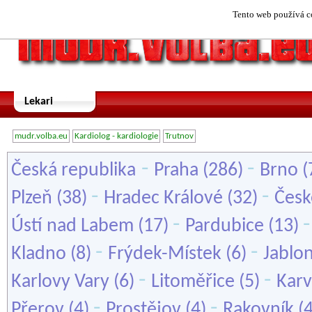
Tento web používá co
Lekari
mudr.volba.eu
Kardiolog - kardiologie
Trutnov
-
-
Česká republika
Praha
(286)
Brno
(
-
-
Plzeň
(38)
Hradec Králové
(32)
Česk
-
Ústí nad Labem
(17)
Pardubice
(13)
-
-
Kladno
(8)
Frýdek-Místek
(6)
Jablo
-
-
Karlovy Vary
(6)
Litoměřice
(5)
Karv
-
-
Přerov
(4)
Prostějov
(4)
Rakovník
(