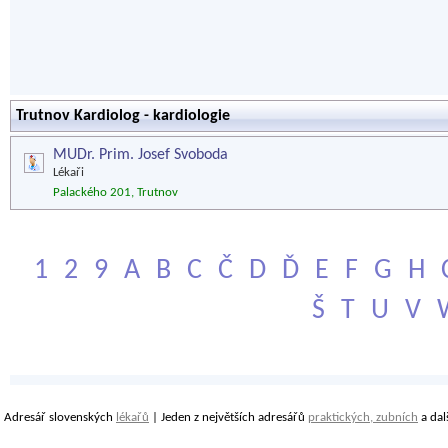
Trutnov Kardiolog - kardiologie
MUDr. Prim. Josef Svoboda
Lékaři
Palackého 201, Trutnov
1
2
9
A
B
C
Č
D
Ď
E
F
G
H
Š
T
U
V
Adresář slovenských
lékařů
| Jeden z největších adresářů
praktických, zubních
a dal