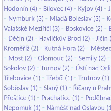
-
-
-
Hodonín
(4)
Bílovec
(4)
Kyjov
(4)
-
-
-
Nymburk
(3)
Mladá Boleslav
(3)
K
-
-
Valašské Meziříčí
(3)
Boskovice
(2)
-
-
-
Děčín
(2)
Havlíčkův Brod
(2)
Jičín
-
-
Kroměříž
(2)
Kutná Hora
(2)
Městec
-
-
-
Most
(2)
Olomouc
(2)
Semily
(2)
-
-
Sokolov
(2)
Turnov
(2)
Ústí nad Orli
-
-
Třebovice
(1)
Třebíč
(1)
Trutnov
(1)
-
-
Soběslav
(1)
Slaný
(1)
Říčany u Prah
-
-
Přeštice
(1)
Prachatice
(1)
Poděbra
-
Nepomuk
(1)
Náměšť nad Oslavou
(