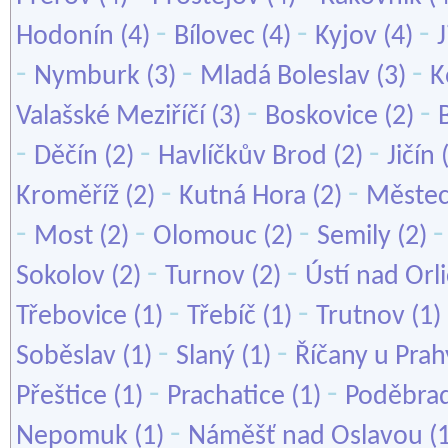
-
-
-
Hodonín
(4)
Bílovec
(4)
Kyjov
(4)
-
-
-
Nymburk
(3)
Mladá Boleslav
(3)
K
-
-
Valašské Meziříčí
(3)
Boskovice
(2)
-
-
-
Děčín
(2)
Havlíčkův Brod
(2)
Jičín
-
-
Kroměříž
(2)
Kutná Hora
(2)
Městec
-
-
-
Most
(2)
Olomouc
(2)
Semily
(2)
-
-
Sokolov
(2)
Turnov
(2)
Ústí nad Orli
-
-
Třebovice
(1)
Třebíč
(1)
Trutnov
(1)
-
-
Soběslav
(1)
Slaný
(1)
Říčany u Prah
-
-
Přeštice
(1)
Prachatice
(1)
Poděbra
-
Nepomuk
(1)
Náměšť nad Oslavou
(