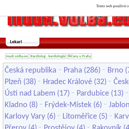
Tento web používá co
Lekari
mudr.volba.eu
Kardiolog - kardiologie
Říčany u Prahy
-
-
Česká republika
Praha
(286)
Brno
(
-
-
Plzeň
(38)
Hradec Králové
(32)
Česk
-
Ústí nad Labem
(17)
Pardubice
(13)
-
-
Kladno
(8)
Frýdek-Místek
(6)
Jablo
-
-
Karlovy Vary
(6)
Litoměřice
(5)
Karv
-
-
Přerov
(4)
Prostějov
(4)
Rakovník
(