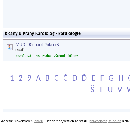
Říčany u Prahy Kardiolog - kardiologie
MUDr. Richard Pokorný
Lékaři
Jasmínová 1145, Praha - východ - Říčany
1
2
9
A
B
C
Č
D
Ď
E
F
G
H
Š
T
U
V
Adresář slovenských
lékařů
| Jeden z největších adresářů
praktických, zubních
a dal