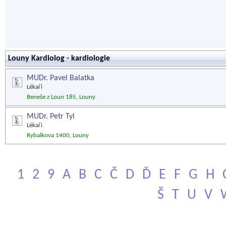
Louny Kardiolog - kardiologie
MUDr. Pavel Balatka
Lékaři
Beneše z Loun 185, Louny
MUDr. Petr Tyl
Lékaři
Rybalkova 1400, Louny
1
2
9
A
B
C
Č
D
Ď
E
F
G
H
Š
T
U
V