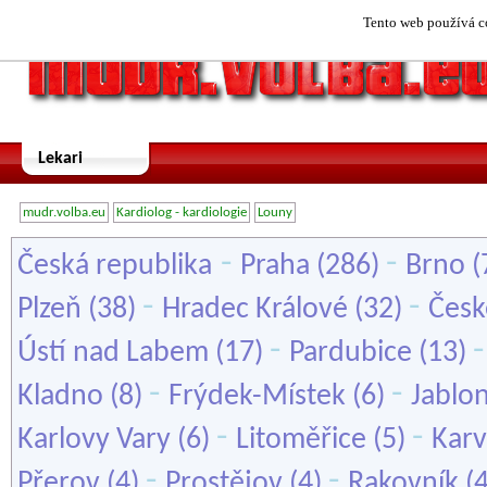
Tento web používá co
Lekari
mudr.volba.eu
Kardiolog - kardiologie
Louny
-
-
Česká republika
Praha
(286)
Brno
(
-
-
Plzeň
(38)
Hradec Králové
(32)
Česk
-
Ústí nad Labem
(17)
Pardubice
(13)
-
-
Kladno
(8)
Frýdek-Místek
(6)
Jablo
-
-
Karlovy Vary
(6)
Litoměřice
(5)
Karv
-
-
Přerov
(4)
Prostějov
(4)
Rakovník
(