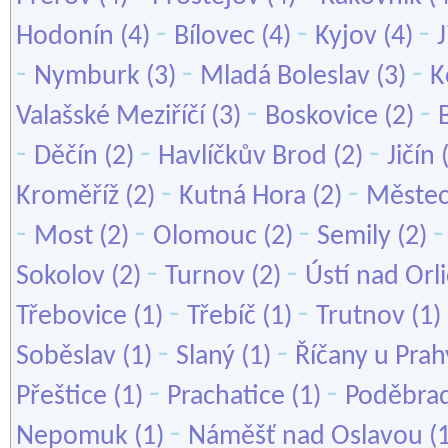
-
-
-
Hodonín
(4)
Bílovec
(4)
Kyjov
(4)
-
-
-
Nymburk
(3)
Mladá Boleslav
(3)
K
-
-
Valašské Meziříčí
(3)
Boskovice
(2)
-
-
-
Děčín
(2)
Havlíčkův Brod
(2)
Jičín
-
-
Kroměříž
(2)
Kutná Hora
(2)
Městec
-
-
-
Most
(2)
Olomouc
(2)
Semily
(2)
-
-
Sokolov
(2)
Turnov
(2)
Ústí nad Orli
-
-
Třebovice
(1)
Třebíč
(1)
Trutnov
(1)
-
-
Soběslav
(1)
Slaný
(1)
Říčany u Prah
-
-
Přeštice
(1)
Prachatice
(1)
Poděbra
-
Nepomuk
(1)
Náměšť nad Oslavou
(