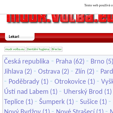
Tento web používá co
Lekari
mudr.volba.eu
Dentální hygiena
Břeclav
-
-
Česká republika
Praha
(62)
Brno
(5
-
-
-
Jihlava
(2)
Ostrava
(2)
Zlín
(2)
Par
-
-
-
Poděbrady
(1)
Otrokovice
(1)
Vyš
-
Ústí nad Labem
(1)
Uherský Brod
(1
-
-
-
Teplice
(1)
Šumperk
(1)
Sušice
(1)
-
-
Nový Bydžov
(1)
Nové Strašecí
(1)