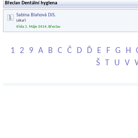
Břeclav Dentální hygiena
Sabina Blahová DiS.
Lékaři
třída 1. Máje 3414, Břeclav
1
2
9
A
B
C
Č
D
Ď
E
F
G
H
Š
T
U
V