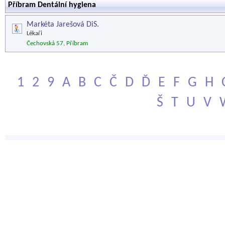
Příbram Dentální hygiena
Markéta Jarešová DiS.
Lékaři
Čechovská 57, Příbram
1
2
9
A
B
C
Č
D
Ď
E
F
G
H
Š
T
U
V