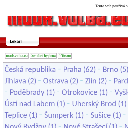
Tento web používá co
Lekari
mudr.volba.eu
Dentální hygiena
Příbram
-
-
Česká republika
Praha
(62)
Brno
(5
-
-
-
Jihlava
(2)
Ostrava
(2)
Zlín
(2)
Par
-
-
-
Poděbrady
(1)
Otrokovice
(1)
Vyš
-
Ústí nad Labem
(1)
Uherský Brod
(1
-
-
-
Teplice
(1)
Šumperk
(1)
Sušice
(1)
-
-
Nový Bydžov
(1)
Nové Strašecí
(1)