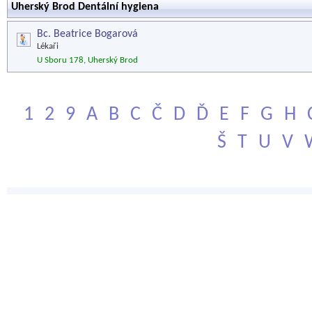
Uherský Brod Dentální hygiena
Bc. Beatrice Bogarová
Lékaři
U Sboru 178, Uherský Brod
1
2
9
A
B
C
Č
D
Ď
E
F
G
H
Š
T
U
V