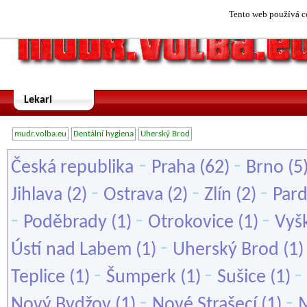
Tento web používá co
Lekari
mudr.volba.eu
Dentální hygiena
Uherský Brod
-
-
Česká republika
Praha
(62)
Brno
(5
-
-
-
Jihlava
(2)
Ostrava
(2)
Zlín
(2)
Par
-
-
-
Poděbrady
(1)
Otrokovice
(1)
Vyš
-
Ústí nad Labem
(1)
Uherský Brod
(1
-
-
-
Teplice
(1)
Šumperk
(1)
Sušice
(1)
-
-
Nový Bydžov
(1)
Nové Strašecí
(1)