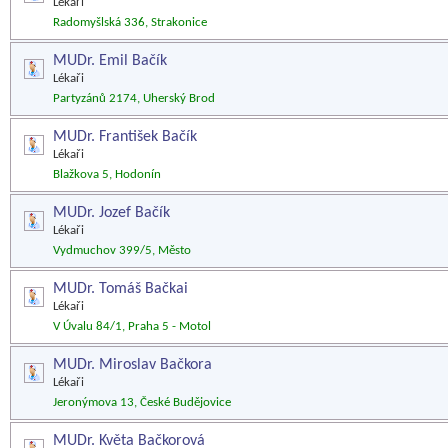
Lékaři
Radomyšlská 336, Strakonice
MUDr. Emil Bačík
Lékaři
Partyzánů 2174, Uherský Brod
MUDr. František Bačík
Lékaři
Blažkova 5, Hodonín
MUDr. Jozef Bačík
Lékaři
Vydmuchov 399/5, Město
MUDr. Tomáš Bačkai
Lékaři
V Úvalu 84/1, Praha 5 - Motol
MUDr. Miroslav Bačkora
Lékaři
Jeronýmova 13, České Budějovice
MUDr. Květa Bačkorová