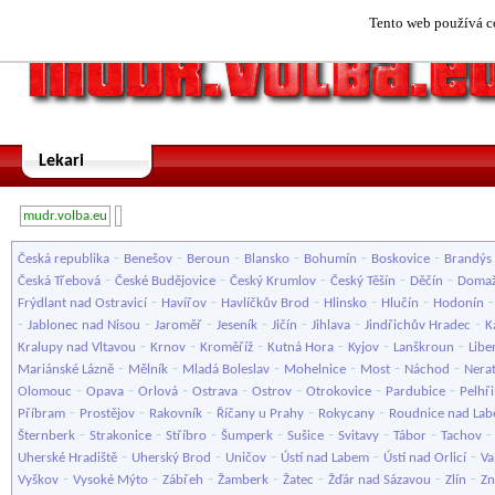
Tento web používá co
Lekari
mudr.volba.eu
-
-
-
-
-
-
Česká republika
Benešov
Beroun
Blansko
Bohumín
Boskovice
Brandýs 
-
-
-
-
-
Česká Třebová
České Budějovice
Český Krumlov
Český Těšín
Děčín
Domaž
-
-
-
-
-
Frýdlant nad Ostravicí
Havířov
Havlíčkův Brod
Hlinsko
Hlučín
Hodonín
-
-
-
-
-
-
-
Jablonec nad Nisou
Jaroměř
Jeseník
Jičín
Jihlava
Jindřichův Hradec
K
-
-
-
-
-
-
Kralupy nad Vltavou
Krnov
Kroměříž
Kutná Hora
Kyjov
Lanškroun
Libe
-
-
-
-
-
-
Mariánské Lázně
Mělník
Mladá Boleslav
Mohelnice
Most
Náchod
Nera
-
-
-
-
-
-
-
Olomouc
Opava
Orlová
Ostrava
Ostrov
Otrokovice
Pardubice
Pelhř
-
-
-
-
-
Příbram
Prostějov
Rakovník
Říčany u Prahy
Rokycany
Roudnice nad La
-
-
-
-
-
-
-
Šternberk
Strakonice
Stříbro
Šumperk
Sušice
Svitavy
Tábor
Tachov
-
-
-
-
-
Uherské Hradiště
Uherský Brod
Uničov
Ústí nad Labem
Ústí nad Orlicí
Va
-
-
-
-
-
-
-
Vyškov
Vysoké Mýto
Zábřeh
Žamberk
Žatec
Žďár nad Sázavou
Zlín
Z