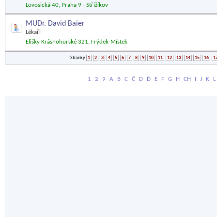
Lovosická 40, Praha 9 - Střižíkov
MUDr. David Baier
Lékaři
Elišky Krásnohorské 321, Frýdek-Místek
Stránky
1
2
3
4
5
6
7
8
9
10
11
12
13
14
15
16
1
1
2
9
A
B
C
Č
D
Ď
E
F
G
H
CH
I
J
K
L