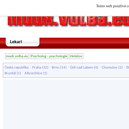
Tento web používá co
Lekari
mudr.volba.eu
Psycholog - psychologie
Holešov
-
-
-
-
-
Česká republika
Praha
(32)
Brno
(14)
Ústí nad Labem
(4)
Chomutov
(2)
Š
-
Bruntál
(1)
Albrechtice
(1)