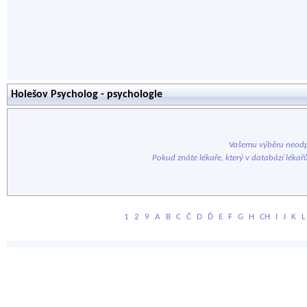
Holešov Psycholog - psychologie
Vašemu výběru neodp
Pokud znáte lékaře, který v databází lékař
1
2
9
A
B
C
Č
D
Ď
E
F
G
H
CH
I
J
K
L