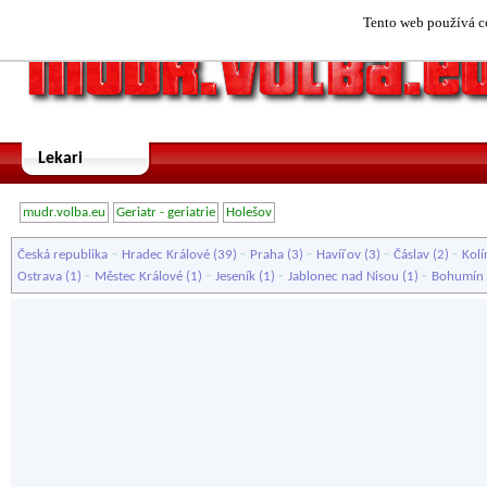
Tento web používá co
Lekari
mudr.volba.eu
Geriatr - geriatrie
Holešov
-
-
-
-
-
Česká republika
Hradec Králové
(39)
Praha
(3)
Havířov
(3)
Čáslav
(2)
Kolí
-
-
-
-
Ostrava
(1)
Městec Králové
(1)
Jeseník
(1)
Jablonec nad Nisou
(1)
Bohumín