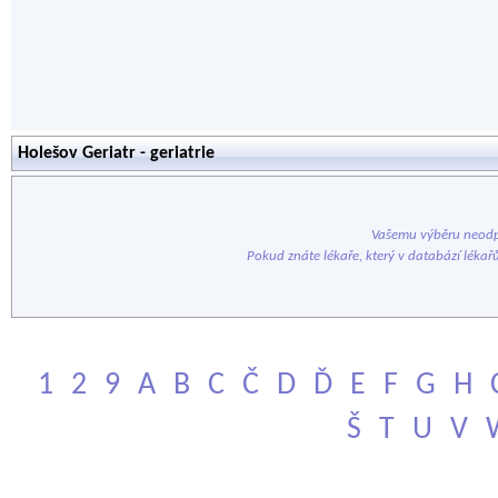
Holešov Geriatr - geriatrie
Vašemu výběru neodp
Pokud znáte lékaře, který v databází lékař
1
2
9
A
B
C
Č
D
Ď
E
F
G
H
Š
T
U
V