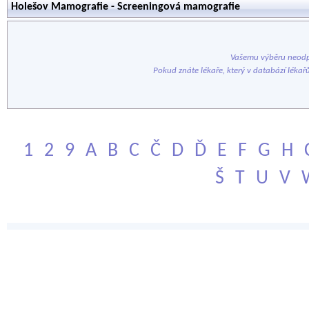
Holešov Mamografie - Screeningová mamografie
Vašemu výběru neodp
Pokud znáte lékaře, který v databází lékař
1
2
9
A
B
C
Č
D
Ď
E
F
G
H
Š
T
U
V