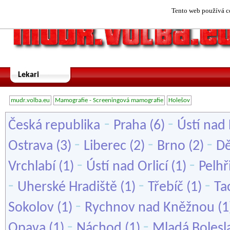
Tento web používá co
Lekari
mudr.volba.eu
Mamografie - Screeningová mamografie
Holešov
-
-
Česká republika
Praha
(6)
Ústí nad
-
-
-
Ostrava
(3)
Liberec
(2)
Brno
(2)
Dě
-
-
Vrchlabí
(1)
Ústí nad Orlicí
(1)
Pelh
-
-
-
Uherské Hradiště
(1)
Třebíč
(1)
Ta
-
Sokolov
(1)
Rychnov nad Kněžnou
(1
-
-
Opava
(1)
Náchod
(1)
Mladá Bolesl