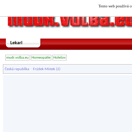
Tento web používá co
Lekari
mudr.volba.eu
Homeopatie
Holešov
-
Česká republika
Frýdek-Místek
(2)