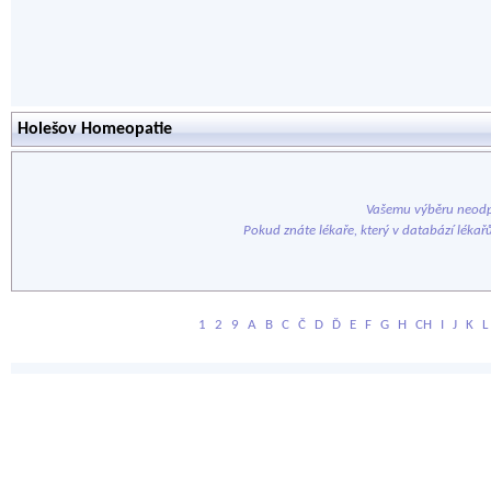
Holešov Homeopatie
Vašemu výběru neodp
Pokud znáte lékaře, který v databází lékař
1
2
9
A
B
C
Č
D
Ď
E
F
G
H
CH
I
J
K
L