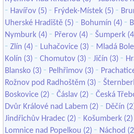
-
-
-
Havířov
(5)
Frýdek-Místek
(5)
Bru
-
-
Uherské Hradiště
(5)
Bohumín
(4)
B
-
-
Nymburk
(4)
Přerov
(4)
Šumperk
(4
-
-
-
Zlín
(4)
Luhačovice
(3)
Mladá Bole
-
-
-
Kolín
(3)
Chomutov
(3)
Jičín
(3)
Hr
-
-
Blansko
(3)
Pelhřimov
(3)
Prachatic
-
Rožnov pod Radhoštěm
(3)
Šternber
-
-
Boskovice
(2)
Čáslav
(2)
Česká Třeb
-
Dvůr Králové nad Labem
(2)
Děčín
(2
-
Jindřichův Hradec
(2)
Košumberk
(2
-
Lomnice nad Popelkou
(2)
Náchod
(2