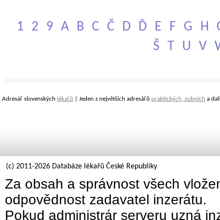
1
2
9
A
B
C
Č
D
Ď
E
F
G
H
Š
T
U
V
Adresář slovenských
lékařů
| Jeden z největších adresářů
praktických, zubních
a dal
(c) 2011-2026 Databáze lékařů České Republiky
Za obsah a správnost všech vložen
odpovědnost zadavatel inzerátu.
Pokud administrár serveru uzná inz