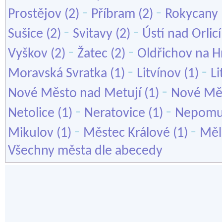
-
-
Prostějov
(2)
Příbram
(2)
Rokycany
-
-
Sušice
(2)
Svitavy
(2)
Ústí nad Orlicí
-
-
Vyškov
(2)
Žatec
(2)
Oldřichov na H
-
-
Moravská Svratka
(1)
Litvínov
(1)
L
-
Nové Město nad Metují
(1)
Nové Mě
-
-
Netolice
(1)
Neratovice
(1)
Nepom
-
-
Mikulov
(1)
Městec Králové
(1)
Měl
Všechny města dle abecedy