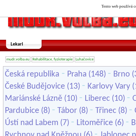
Tento web používá co
Lekari
mudr.volba.eu
Rehabilitace, fyzioterapie
Luhačovice
-
-
Česká republika
Praha
(148)
Brno
(
-
České Budějovice
(13)
Karlovy Vary
(
-
-
Mariánské Lázně
(10)
Liberec
(10)
-
-
-
Pardubice
(8)
Tábor
(8)
Třinec
(8)
-
-
Ústí nad Labem
(7)
Litoměřice
(6)
B
-
Rychnov nad Kněžnou
(6)
Jablonec 