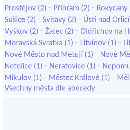
-
-
Prostějov
(2)
Příbram
(2)
Rokycany
-
-
Sušice
(2)
Svitavy
(2)
Ústí nad Orlicí
-
-
Vyškov
(2)
Žatec
(2)
Oldřichov na H
-
-
Moravská Svratka
(1)
Litvínov
(1)
L
-
Nové Město nad Metují
(1)
Nové Mě
-
-
Netolice
(1)
Neratovice
(1)
Nepom
-
-
Mikulov
(1)
Městec Králové
(1)
Měl
Všechny města dle abecedy