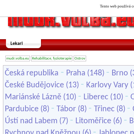
Tento web používá co
Lekari
mudr.volba.eu
Rehabilitace, fyzioterapie
Ostrov
-
-
Česká republika
Praha
(148)
Brno
(
-
České Budějovice
(13)
Karlovy Vary
(
-
-
Mariánské Lázně
(10)
Liberec
(10)
-
-
-
Pardubice
(8)
Tábor
(8)
Třinec
(8)
-
-
Ústí nad Labem
(7)
Litoměřice
(6)
B
-
Rychnov nad Kněžnou
(6)
Jablonec 