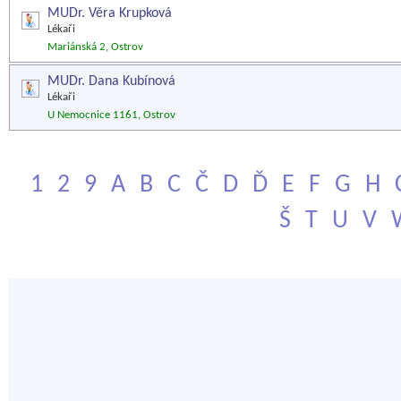
MUDr. Věra Krupková
Lékaři
Mariánská 2, Ostrov
MUDr. Dana Kubínová
Lékaři
U Nemocnice 1161, Ostrov
1
2
9
A
B
C
Č
D
Ď
E
F
G
H
Š
T
U
V