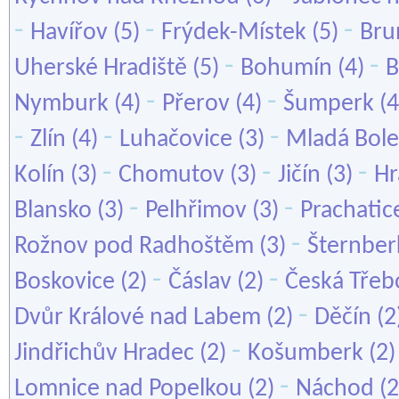
-
-
-
Havířov
(5)
Frýdek-Místek
(5)
Bru
-
-
Uherské Hradiště
(5)
Bohumín
(4)
B
-
-
Nymburk
(4)
Přerov
(4)
Šumperk
(4
-
-
-
Zlín
(4)
Luhačovice
(3)
Mladá Bole
-
-
-
Kolín
(3)
Chomutov
(3)
Jičín
(3)
Hr
-
-
Blansko
(3)
Pelhřimov
(3)
Prachatic
-
Rožnov pod Radhoštěm
(3)
Šternber
-
-
Boskovice
(2)
Čáslav
(2)
Česká Třeb
-
Dvůr Králové nad Labem
(2)
Děčín
(2
-
Jindřichův Hradec
(2)
Košumberk
(2
-
Lomnice nad Popelkou
(2)
Náchod
(2