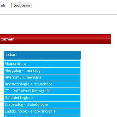
 zde
vatel
 záznam
Lékaři
Akupunktura
Alergolog - imunolog
Alternativní medicína
Anesteziologie a resuscitace
CT - Počítačová tomografie
Dentální hygiena
Diabetolog - diabetologie
Endokrinolog - endokrinologie