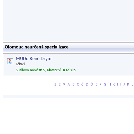
Olomouc neurčená specializace
MUDr. René Dryml
Lékaři
Sušilovo náměstí 5, Klášterní Hradisko
1
2
9
A
B
C
Č
D
Ď
E
F
G
H
CH
I
J
K
L