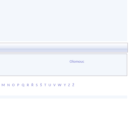
Olomouc
M
N
O
P
Q
R
Ř
S
Š
T
U
V
W
Y
Z
Ž