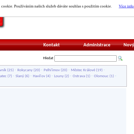
cookie. Používáním našich služeb dáváte souhlas s použitím cookie.
Více info
Nepřihlášený uži
Kontakt
Administrace
Nový
Hledat
-
-
-
-
vník
(25)
Rokycany
(20)
Pelhřimov
(20)
Městec Králové
(19)
-
-
-
-
-
-
atec
(7)
Slaný
(6)
Havířov
(4)
Louny
(2)
Ostrava
(1)
Olomouc
(1)
)