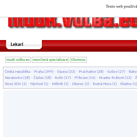
Tento web používá 
Lekari
mudr.volba.eu
neurčená specializace
Olomouc
-
-
-
-
-
Česká republika
Praha
(399)
Opava
(33)
Prachatice
(28)
Sušice
(27)
Rako
-
-
-
-
-
Neratovice
(18)
Čáslav
(18)
Kolín
(17)
Příbram
(14)
Hradec Králové
(13)
Ž
-
-
-
-
-
Nový Jičín
(1)
Náchod
(1)
Mělník
(1)
Liberec
(1)
Kutná Hora
(1)
Kladno
(1