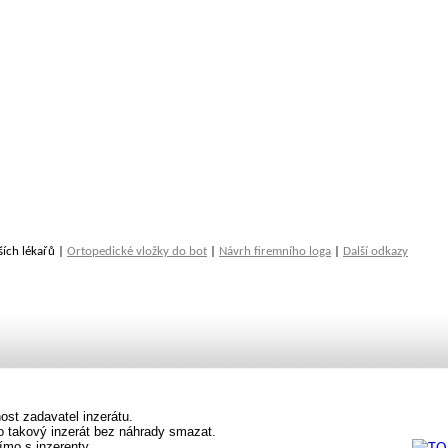
ších lékařů |
Ortopedické vložky do bot
|
Návrh firemního loga
|
Další odkazy
st zadavatel inzerátu.
vo takový inzerát bez náhrady smazat.
ímo s inzerenty.