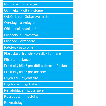
Neurolog - neurologie
Oční lékař - oftalmologie
Odběr krve - Odběrové místo
Onkolog - onkologie
ORL - ušní, nosní, krční
Ortodoncie - rovnátka
Ortoped - ortopedie
Patolog - patologie
Plastická chirurgie - plastický chirurg
Plicní ambulance
Praktický lékař pro děti a dorost - Pediatr
Praktický lékař pro dospělé
Psychiatr - psychiatrie
Psycholog - psychologie
Rehabilitace, fyzioterapie
Reprodukční medicína
Revmatolog