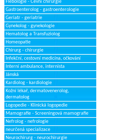
Flebologie - Cévní chirurgie
Gastroenterolog - gastroenterologie
Geriatr - geriatrie
Gynekolog - gynekologie
Hematolog a Transfuziolog
Homeopatie
Chirurg - chirurgie
Infekční, cestovní medicína, očkování
Interní ambulance, internista
Jánská
Kardiolog - kardiologie
Kožní lékař, dermatovenerolog,
dermatolog
Logopedie - Klinická logopedie
Mamografie - Screeningová mamografie
Nefrolog - nefrologie
neurčená specializace
Neurochirurg - neurochirurgie