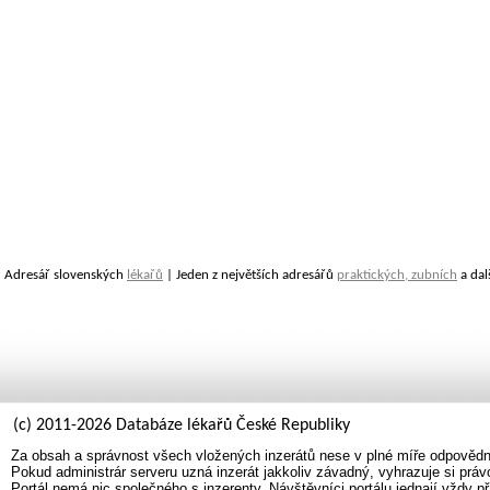
Adresář slovenských
lékařů
| Jeden z největších adresářů
praktických, zubních
a dal
(c) 2011-2026 Databáze lékařů České Republiky
Za obsah a správnost všech vložených inzerátů nese v plné míře odpovědno
Pokud administrár serveru uzná inzerát jakkoliv závadný, vyhrazuje si prá
Portál nemá nic společného s inzerenty. Návštěvníci portálu jednají vždy př