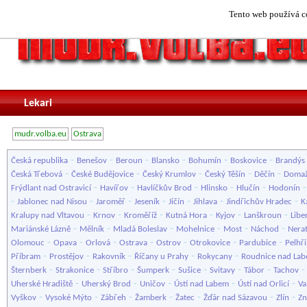
Tento web používá co
Lekari
mudr.volba.eu
Ostrava
-
-
-
-
-
-
Česká republika
Benešov
Beroun
Blansko
Bohumín
Boskovice
Brandýs 
-
-
-
-
-
Česká Třebová
České Budějovice
Český Krumlov
Český Těšín
Děčín
Domaž
-
-
-
-
-
Frýdlant nad Ostravicí
Havířov
Havlíčkův Brod
Hlinsko
Hlučín
Hodonín
-
-
-
-
-
-
-
Jablonec nad Nisou
Jaroměř
Jeseník
Jičín
Jihlava
Jindřichův Hradec
K
-
-
-
-
-
-
Kralupy nad Vltavou
Krnov
Kroměříž
Kutná Hora
Kyjov
Lanškroun
Libe
-
-
-
-
-
-
Mariánské Lázně
Mělník
Mladá Boleslav
Mohelnice
Most
Náchod
Nera
-
-
-
-
-
-
-
Olomouc
Opava
Orlová
Ostrava
Ostrov
Otrokovice
Pardubice
Pelhř
-
-
-
-
-
Příbram
Prostějov
Rakovník
Říčany u Prahy
Rokycany
Roudnice nad La
-
-
-
-
-
-
-
Šternberk
Strakonice
Stříbro
Šumperk
Sušice
Svitavy
Tábor
Tachov
-
-
-
-
-
Uherské Hradiště
Uherský Brod
Uničov
Ústí nad Labem
Ústí nad Orlicí
Va
-
-
-
-
-
-
-
Vyškov
Vysoké Mýto
Zábřeh
Žamberk
Žatec
Žďár nad Sázavou
Zlín
Z