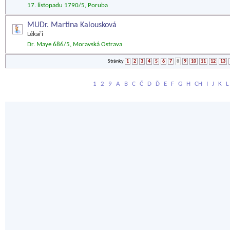
17. listopadu 1790/5, Poruba
MUDr. Martina Kalousková
Lékaři
Dr. Maye 686/5, Moravská Ostrava
Stránky
1
2
3
4
5
6
7
8
9
10
11
12
13
1
2
9
A
B
C
Č
D
Ď
E
F
G
H
CH
I
J
K
L