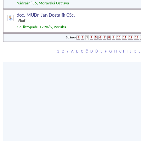
Nádražní 36, Moravská Ostrava
doc. MUDr. Jan Dostalík CSc.
Lékaři
17. listopadu 1790/5, Poruba
Stránky
1
2
3
4
5
6
7
8
9
10
11
12
13
1
2
9
A
B
C
Č
D
Ď
E
F
G
H
CH
I
J
K
L