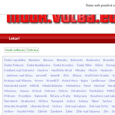
Tento web používá co
Lekari
mudr.volba.eu
Ostrava
-
-
-
-
-
-
Česká republika
Benešov
Beroun
Blansko
Bohumín
Boskovice
Brandýs 
-
-
-
-
-
Česká Třebová
České Budějovice
Český Krumlov
Český Těšín
Děčín
Domaž
-
-
-
-
-
Frýdlant nad Ostravicí
Havířov
Havlíčkův Brod
Hlinsko
Hlučín
Hodonín
-
-
-
-
-
-
-
Jablonec nad Nisou
Jaroměř
Jeseník
Jičín
Jihlava
Jindřichův Hradec
K
-
-
-
-
-
-
Kralupy nad Vltavou
Krnov
Kroměříž
Kutná Hora
Kyjov
Lanškroun
Libe
-
-
-
-
-
-
Mariánské Lázně
Mělník
Mladá Boleslav
Mohelnice
Most
Náchod
Nera
-
-
-
-
-
-
-
Olomouc
Opava
Orlová
Ostrava
Ostrov
Otrokovice
Pardubice
Pelhř
-
-
-
-
-
Příbram
Prostějov
Rakovník
Říčany u Prahy
Rokycany
Roudnice nad La
-
-
-
-
-
-
-
Šternberk
Strakonice
Stříbro
Šumperk
Sušice
Svitavy
Tábor
Tachov
-
-
-
-
-
Uherské Hradiště
Uherský Brod
Uničov
Ústí nad Labem
Ústí nad Orlicí
Va
-
-
-
-
-
-
-
Vyškov
Vysoké Mýto
Zábřeh
Žamberk
Žatec
Žďár nad Sázavou
Zlín
Z