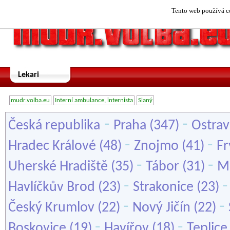
Tento web používá co
Lekari
mudr.volba.eu
Interní ambulance, internista
Slaný
-
-
Česká republika
Praha
(347)
Ostrav
-
-
Hradec Králové
(48)
Znojmo
(41)
Fr
-
-
Uherské Hradiště
(35)
Tábor
(31)
Ml
-
Havlíčkův Brod
(23)
Strakonice
(23)
-
-
Český Krumlov
(22)
Nový Jičín
(22)
-
-
Boskovice
(19)
Havířov
(18)
Teplice