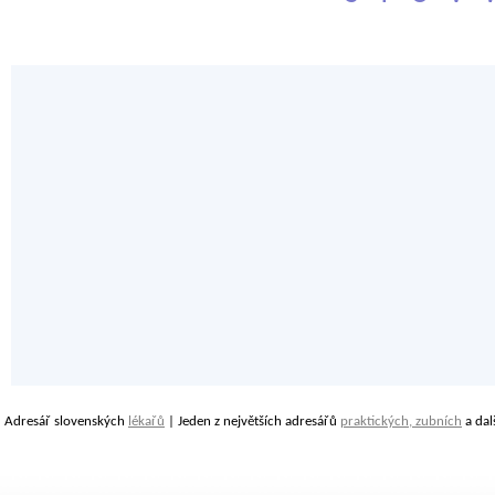
Adresář slovenských
lékařů
| Jeden z největších adresářů
praktických, zubních
a dal