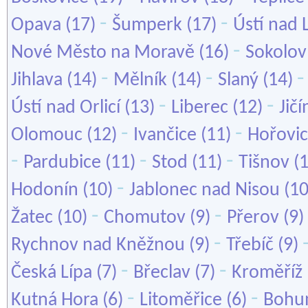
-
-
Opava
(17)
Šumperk
(17)
Ústí nad
-
Nové Město na Moravě
(16)
Sokolov
-
-
Jihlava
(14)
Mělník
(14)
Slaný
(14)
-
-
Ústí nad Orlicí
(13)
Liberec
(12)
Jičí
-
-
Olomouc
(12)
Ivančice
(11)
Hořovi
-
-
-
Pardubice
(11)
Stod
(11)
Tišnov
(
-
Hodonín
(10)
Jablonec nad Nisou
(1
-
-
Žatec
(10)
Chomutov
(9)
Přerov
(9)
-
Rychnov nad Kněžnou
(9)
Třebíč
(9)
-
-
Česká Lípa
(7)
Břeclav
(7)
Kroměříž
-
-
Kutná Hora
(6)
Litoměřice
(6)
Bohu