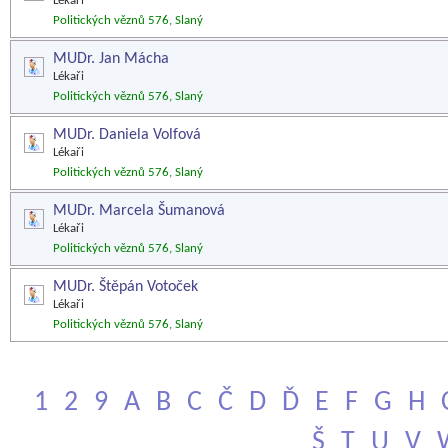
Lékaři
Politických věznů 576, Slaný
MUDr. Jan Mácha
Lékaři
Politických věznů 576, Slaný
MUDr. Daniela Volfová
Lékaři
Politických věznů 576, Slaný
MUDr. Marcela Šumanová
Lékaři
Politických věznů 576, Slaný
MUDr. Štěpán Votoček
Lékaři
Politických věznů 576, Slaný
1
2
9
A
B
C
Č
D
Ď
E
F
G
H
Š
T
U
V