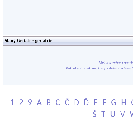
Slaný Geriatr - geriatrie
Vašemu výběru neodp
Pokud znáte lékaře, který v databází lékař
1
2
9
A
B
C
Č
D
Ď
E
F
G
H
Š
T
U
V