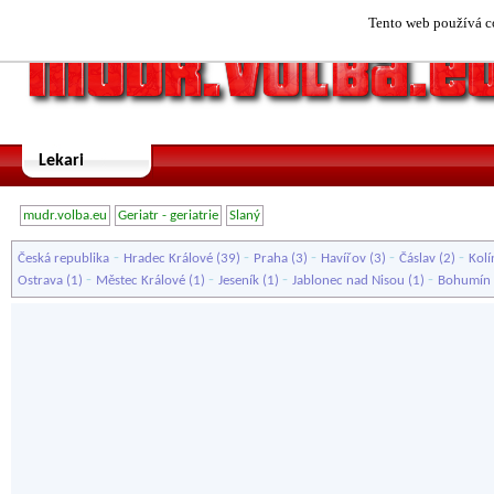
Tento web používá co
Lekari
mudr.volba.eu
Geriatr - geriatrie
Slaný
-
-
-
-
-
Česká republika
Hradec Králové
(39)
Praha
(3)
Havířov
(3)
Čáslav
(2)
Kolí
-
-
-
-
Ostrava
(1)
Městec Králové
(1)
Jeseník
(1)
Jablonec nad Nisou
(1)
Bohumín