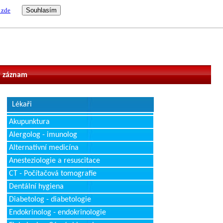
 zde
vatel
 záznam
Lékaři
Akupunktura
Alergolog - imunolog
Alternativní medicína
Anesteziologie a resuscitace
CT - Počítačová tomografie
Dentální hygiena
Diabetolog - diabetologie
Endokrinolog - endokrinologie