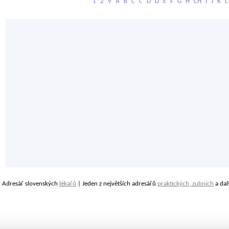
1
2
9
A
B
C
Č
D
Ď
E
F
G
H
CH
I
J
K
L
Adresář slovenských
lékařů
| Jeden z největších adresářů
praktických, zubních
a dal