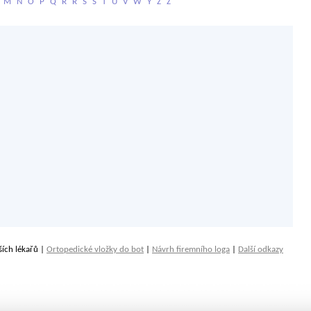
M
N
O
P
Q
R
Ř
S
Š
T
U
V
W
Y
Z
Ž
ších lékařů |
Ortopedické vložky do bot
|
Návrh firemního loga
|
Další odkazy