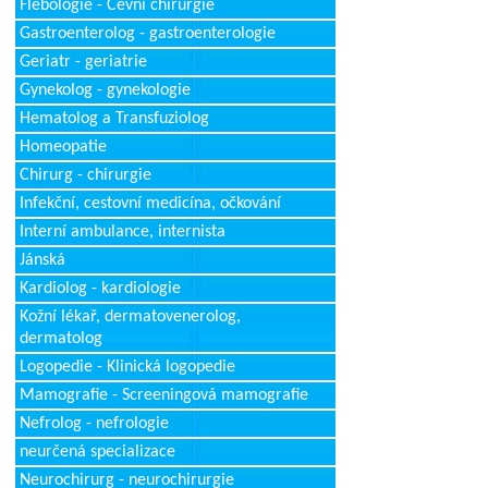
Flebologie - Cévní chirurgie
Gastroenterolog - gastroenterologie
Geriatr - geriatrie
Gynekolog - gynekologie
Hematolog a Transfuziolog
Homeopatie
Chirurg - chirurgie
Infekční, cestovní medicína, očkování
Interní ambulance, internista
Jánská
Kardiolog - kardiologie
Kožní lékař, dermatovenerolog,
dermatolog
Logopedie - Klinická logopedie
Mamografie - Screeningová mamografie
Nefrolog - nefrologie
neurčená specializace
Neurochirurg - neurochirurgie