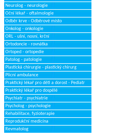
Neurolog - neurologie
Oční lékař - oftalmologie
Odběr krve - Odběrové místo
Onkolog - onkologie
ORL - ušní, nosní, krční
Ortodoncie - rovnátka
Ortoped - ortopedie
Patolog - patologie
Plastická chirurgie - plastický chirurg
Plicní ambulance
Praktický lékař pro děti a dorost - Pediatr
Praktický lékař pro dospělé
Psychiatr - psychiatrie
Psycholog - psychologie
Rehabilitace, fyzioterapie
Reprodukční medicína
Revmatolog