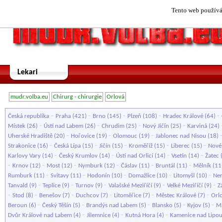
Tento web používá 
Lekari
mudr.volba.eu
Chirurg - chirurgie
Orlová
-
-
-
-
-
Česká republika
Praha
(421)
Brno
(145)
Plzeň
(108)
Hradec Králové
(64)
-
-
-
-
Místek
(26)
Ústí nad Labem
(26)
Chrudim
(25)
Nový Jičín
(25)
Karviná
(24)
-
-
-
Uherské Hradiště
(20)
Hořovice
(19)
Olomouc
(19)
Jablonec nad Nisou
(18)
-
-
-
-
-
Strakonice
(16)
Česká Lípa
(15)
Jičín
(15)
Kroměříž
(15)
Liberec
(15)
Nové
-
-
-
-
Karlovy Vary
(14)
Český Krumlov
(14)
Ústí nad Orlicí
(14)
Vsetín
(14)
Žatec
-
-
-
-
-
-
Krnov
(12)
Most
(12)
Nymburk
(12)
Čáslav
(11)
Bruntál
(11)
Mělník
(11
-
-
-
-
-
Rumburk
(11)
Svitavy
(11)
Hodonín
(10)
Domažlice
(10)
Litomyšl
(10)
Ner
-
-
-
-
-
Tanvald
(9)
Teplice
(9)
Turnov
(9)
Valašské Meziříčí
(9)
Velké Meziříčí
(9)
Z
-
-
-
-
-
-
Stod
(8)
Benešov
(7)
Duchcov
(7)
Litoměřice
(7)
Městec Králové
(7)
Orl
-
-
-
-
-
Beroun
(6)
Český Těšín
(5)
Brandýs nad Labem
(5)
Blansko
(5)
Kyjov
(5)
Ma
-
-
-
Dvůr Králové nad Labem
(4)
Jilemnice
(4)
Kutná Hora
(4)
Kamenice nad Lipo