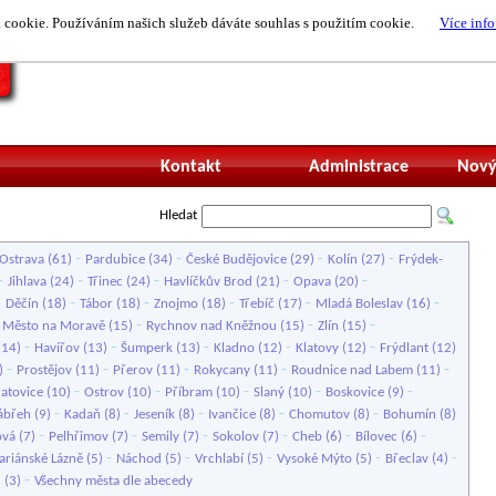
cookie. Používáním našich služeb dáváte souhlas s použitím cookie.
Více info
Nepřihlášený uži
Kontakt
Administrace
Nový
Hledat
-
-
-
-
Ostrava
(61)
Pardubice
(34)
České Budějovice
(29)
Kolín
(27)
Frýdek-
-
-
-
-
-
Jihlava
(24)
Třinec
(24)
Havlíčkův Brod
(21)
Opava
(20)
-
-
-
-
-
-
Děčín
(18)
Tábor
(18)
Znojmo
(18)
Třebíč
(17)
Mladá Boleslav
(16)
-
-
-
 Město na Moravě
(15)
Rychnov nad Kněžnou
(15)
Zlín
(15)
-
-
-
-
-
(14)
Havířov
(13)
Šumperk
(13)
Kladno
(12)
Klatovy
(12)
Frýdlant
(12)
-
-
-
-
-
)
Prostějov
(11)
Přerov
(11)
Rokycany
(11)
Roudnice nad Labem
(11)
-
-
-
-
-
atovice
(10)
Ostrov
(10)
Příbram
(10)
Slaný
(10)
Boskovice
(9)
-
-
-
-
-
ábřeh
(9)
Kadaň
(8)
Jeseník
(8)
Ivančice
(8)
Chomutov
(8)
Bohumín
(8)
-
-
-
-
-
-
ová
(7)
Pelhřimov
(7)
Semily
(7)
Sokolov
(7)
Cheb
(6)
Bílovec
(6)
-
-
-
-
-
riánské Lázně
(5)
Náchod
(5)
Vrchlabí
(5)
Vysoké Mýto
(5)
Břeclav
(4)
-
u
(3)
Všechny města dle abecedy