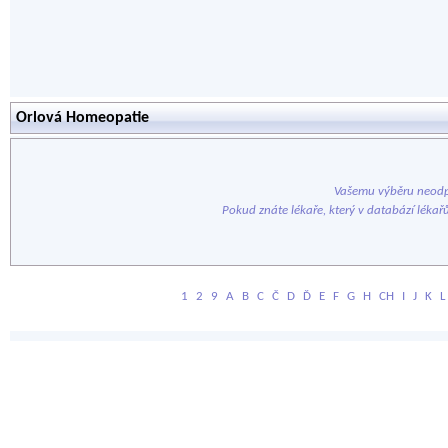
Orlová Homeopatie
Vašemu výběru neodp
Pokud znáte lékaře, který v databází lékař
1
2
9
A
B
C
Č
D
Ď
E
F
G
H
CH
I
J
K
L