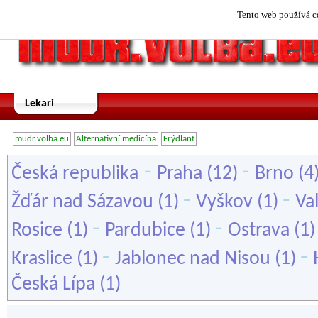
Tento web používá co
Lekari
mudr.volba.eu
Alternativní medicína
Frýdlant
-
-
Česká republika
Praha
(12)
Brno
(4
-
-
Žďár nad Sázavou
(1)
Vyškov
(1)
Va
-
-
Rosice
(1)
Pardubice
(1)
Ostrava
(1
-
-
Kraslice
(1)
Jablonec nad Nisou
(1)
Česká Lípa
(1)