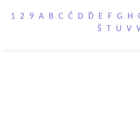
1
2
9
A
B
C
Č
D
Ď
E
F
G
H
Š
T
U
V