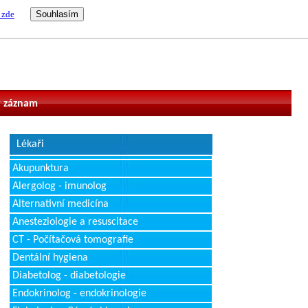
 zde
vatel
 záznam
Lékaři
Akupunktura
Alergolog - imunolog
Alternativní medicína
Anesteziologie a resuscitace
CT - Počítačová tomografie
Dentální hygiena
Diabetolog - diabetologie
Endokrinolog - endokrinologie