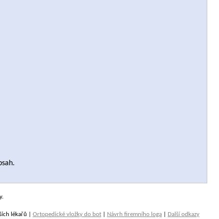
bsah.
y.
ších lékařů |
Ortopedické vložky do bot
|
Návrh firemního loga
|
Další odkazy