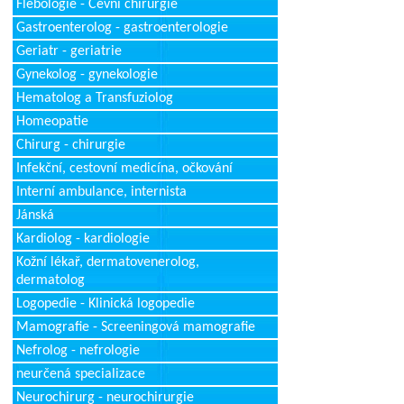
Flebologie - Cévní chirurgie
Gastroenterolog - gastroenterologie
Geriatr - geriatrie
Gynekolog - gynekologie
Hematolog a Transfuziolog
Homeopatie
Chirurg - chirurgie
Infekční, cestovní medicína, očkování
Interní ambulance, internista
Jánská
Kardiolog - kardiologie
Kožní lékař, dermatovenerolog,
dermatolog
Logopedie - Klinická logopedie
Mamografie - Screeningová mamografie
Nefrolog - nefrologie
neurčená specializace
Neurochirurg - neurochirurgie