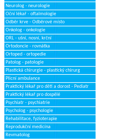
Neurolog - neurologie
Oční lékař - oftalmologie
Odběr krve - Odběrové místo
Onkolog - onkologie
ORL - ušní, nosní, krční
Ortodoncie - rovnátka
Ortoped - ortopedie
Patolog - patologie
Plastická chirurgie - plastický chirurg
Plicní ambulance
Praktický lékař pro děti a dorost - Pediatr
Praktický lékař pro dospělé
Psychiatr - psychiatrie
Psycholog - psychologie
Rehabilitace, fyzioterapie
Reprodukční medicína
Revmatolog