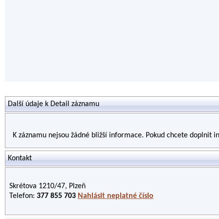
Další údaje k Detail záznamu
K záznamu nejsou žádné bližší informace. Pokud chcete doplnit 
Kontakt
Skrétova 1210/47, Plzeň
Telefon:
377 855 703
Nahlásit neplatné číslo