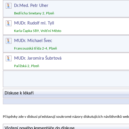
Dr.Med. Petr Uher
Bedřicha Smetany 2, Plzeň
MUDr. Rudolf ml. Tyll
Karla Čapka 589, Vnitřní Město
MUDr. Michael Švec
Francouzská třída 2-4, Plzeň
MUDr. Jaromíra Šubrtová
Pařížská 2, Plzeň
Diskuse k lékaři
Příspěvky zde v diskusi představují soukromé názory diskutujících návštěvníků we
Vložení nového komentáře do diskuse.