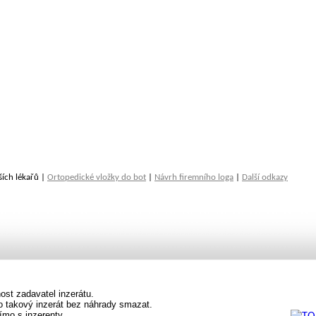
ších lékařů |
Ortopedické vložky do bot
|
Návrh firemního loga
|
Další odkazy
st zadavatel inzerátu.
vo takový inzerát bez náhrady smazat.
ímo s inzerenty.