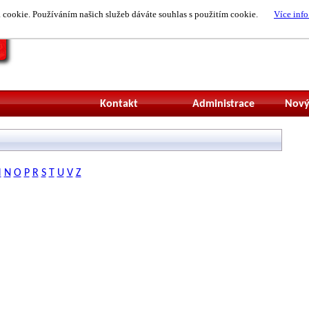
cookie. Používáním našich služeb dáváte souhlas s použitím cookie.
Více info
Nepřihlášený uži
Kontakt
Administrace
Nový
M
N
O
P
R
S
T
U
V
Z