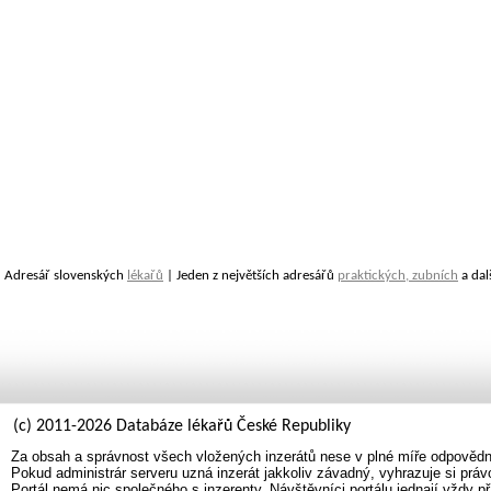
Adresář slovenských
lékařů
| Jeden z největších adresářů
praktických, zubních
a dal
(c) 2011-2026 Databáze lékařů České Republiky
Za obsah a správnost všech vložených inzerátů nese v plné míře odpovědno
Pokud administrár serveru uzná inzerát jakkoliv závadný, vyhrazuje si prá
Portál nemá nic společného s inzerenty. Návštěvníci portálu jednají vždy př