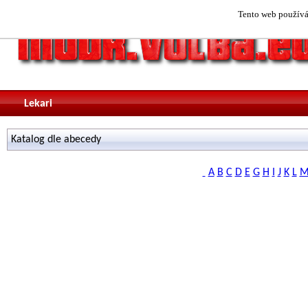
Tento web používá 
Lekari
Katalog dle abecedy
A
B
C
D
E
G
H
I
J
K
L