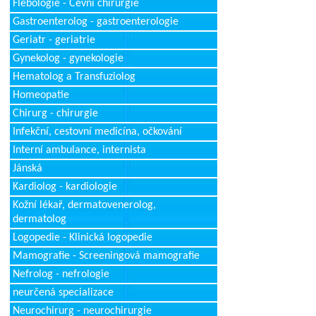
Flebologie - Cévní chirurgie
Gastroenterolog - gastroenterologie
Geriatr - geriatrie
Gynekolog - gynekologie
Hematolog a Transfuziolog
Homeopatie
Chirurg - chirurgie
Infekční, cestovní medicína, očkování
Interní ambulance, internista
Jánská
Kardiolog - kardiologie
Kožní lékař, dermatovenerolog,
dermatolog
Logopedie - Klinická logopedie
Mamografie - Screeningová mamografie
Nefrolog - nefrologie
neurčená specializace
Neurochirurg - neurochirurgie