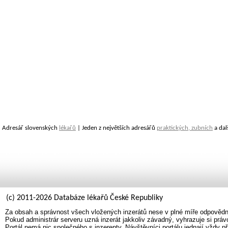
Adresář slovenských
lékařů
| Jeden z největších adresářů
praktických, zubních
a dal
(c) 2011-2026 Databáze lékařů České Republiky
Za obsah a správnost všech vložených inzerátů nese v plné míře odpovědno
Pokud administrár serveru uzná inzerát jakkoliv závadný, vyhrazuje si prá
Portál nemá nic společného s inzerenty. Návštěvníci portálu jednají vždy př