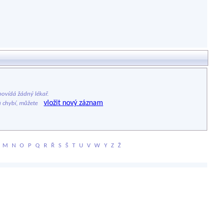
ovídá žádný lékař.
vložit nový záznam
ů chybí, můžete
M
N
O
P
Q
R
Ř
S
Š
T
U
V
W
Y
Z
Ž