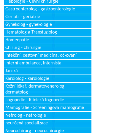
Flebologie - Cévní chirurgie
Gastroenterolog - gastroenterologie
Geriatr - geriatrie
Gynekolog - gynekologie
Hematolog a Transfuziolog
Homeopatie
Chirurg - chirurgie
Infekční, cestovní medicína, očkování
Interní ambulance, internista
Jánská
Kardiolog - kardiologie
Kožní lékař, dermatovenerolog,
dermatolog
Logopedie - Klinická logopedie
Mamografie - Screeningová mamografie
Nefrolog - nefrologie
neurčená specializace
Neurochirurg - neurochirurgie