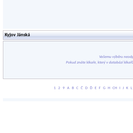
Kyjov Jánská
Vašemu výběru neodp
Pokud znáte lékaře, který v databází lékař
1
2
9
A
B
C
Č
D
Ď
E
F
G
H
CH
I
J
K
L