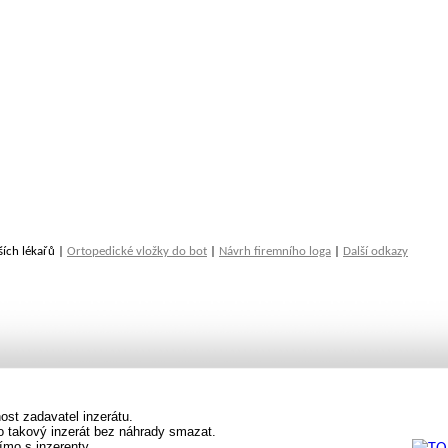
ších lékařů |
Ortopedické vložky do bot
|
Návrh firemního loga
|
Další odkazy
st zadavatel inzerátu.
vo takový inzerát bez náhrady smazat.
ímo s inzerenty.