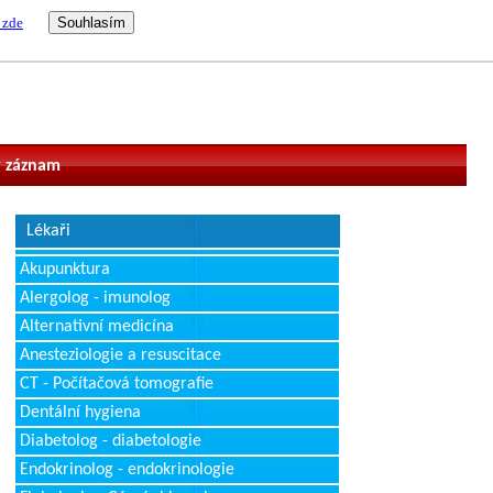
 zde
vatel
 záznam
Lékaři
Akupunktura
Alergolog - imunolog
Alternativní medicína
Anesteziologie a resuscitace
CT - Počítačová tomografie
Dentální hygiena
Diabetolog - diabetologie
Endokrinolog - endokrinologie