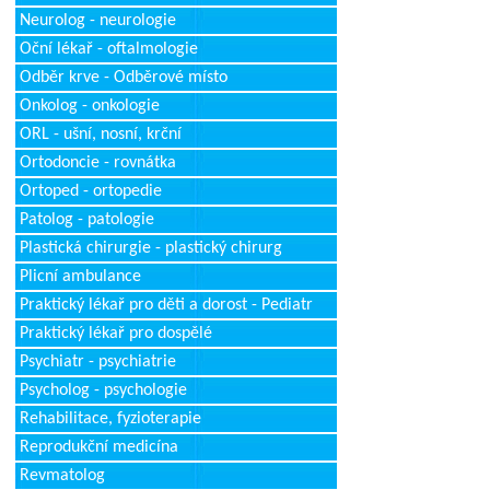
Neurolog - neurologie
Oční lékař - oftalmologie
Odběr krve - Odběrové místo
Onkolog - onkologie
ORL - ušní, nosní, krční
Ortodoncie - rovnátka
Ortoped - ortopedie
Patolog - patologie
Plastická chirurgie - plastický chirurg
Plicní ambulance
Praktický lékař pro děti a dorost - Pediatr
Praktický lékař pro dospělé
Psychiatr - psychiatrie
Psycholog - psychologie
Rehabilitace, fyzioterapie
Reprodukční medicína
Revmatolog