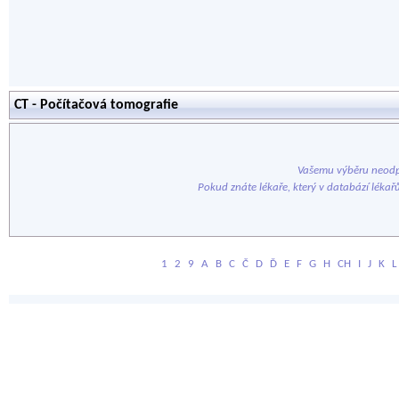
CT - Počítačová tomografie
Vašemu výběru neodp
Pokud znáte lékaře, který v databází lékař
1
2
9
A
B
C
Č
D
Ď
E
F
G
H
CH
I
J
K
L