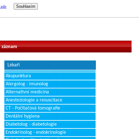
 zde
vatel
 záznam
Lékaři
Akupunktura
Alergolog - imunolog
Alternativní medicína
Anesteziologie a resuscitace
CT - Počítačová tomografie
Dentální hygiena
Diabetolog - diabetologie
Endokrinolog - endokrinologie