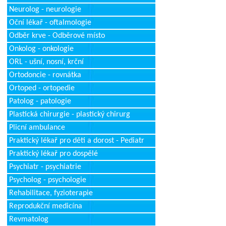
Neurolog - neurologie
Oční lékař - oftalmologie
Odběr krve - Odběrové místo
Onkolog - onkologie
ORL - ušní, nosní, krční
Ortodoncie - rovnátka
Ortoped - ortopedie
Patolog - patologie
Plastická chirurgie - plastický chirurg
Plicní ambulance
Praktický lékař pro děti a dorost - Pediatr
Praktický lékař pro dospělé
Psychiatr - psychiatrie
Psycholog - psychologie
Rehabilitace, fyzioterapie
Reprodukční medicína
Revmatolog