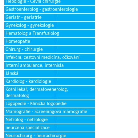
Flebologie - Cévní chirurgie
Gastroenterolog - gastroenterologie
Geriatr - geriatrie
Gynekolog - gynekologie
Hematolog a Transfuziolog
Homeopatie
Chirurg - chirurgie
Infekční, cestovní medicína, očkování
Interní ambulance, internista
Jánská
Kardiolog - kardiologie
Kožní lékař, dermatovenerolog,
dermatolog
Logopedie - Klinická logopedie
Mamografie - Screeningová mamografie
Nefrolog - nefrologie
neurčená specializace
Neurochirurg - neurochirurgie