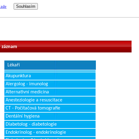
 zde
vatel
 záznam
Lékaři
Akupunktura
Alergolog - imunolog
Alternativní medicína
Anesteziologie a resuscitace
CT - Počítačová tomografie
Dentální hygiena
Diabetolog - diabetologie
Endokrinolog - endokrinologie