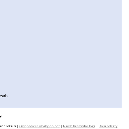
bsah.
y.
ších lékařů |
Ortopedické vložky do bot
|
Návrh firemního loga
|
Další odkazy