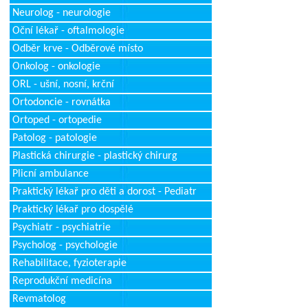
Neurolog - neurologie
Oční lékař - oftalmologie
Odběr krve - Odběrové místo
Onkolog - onkologie
ORL - ušní, nosní, krční
Ortodoncie - rovnátka
Ortoped - ortopedie
Patolog - patologie
Plastická chirurgie - plastický chirurg
Plicní ambulance
Praktický lékař pro děti a dorost - Pediatr
Praktický lékař pro dospělé
Psychiatr - psychiatrie
Psycholog - psychologie
Rehabilitace, fyzioterapie
Reprodukční medicína
Revmatolog