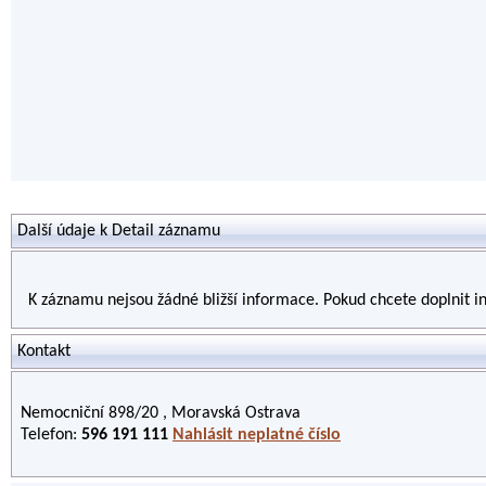
Další údaje k Detail záznamu
K záznamu nejsou žádné bližší informace. Pokud chcete doplnit 
Kontakt
Nemocniční 898/20 , Moravská Ostrava
Telefon:
596 191 111
Nahlásit neplatné číslo