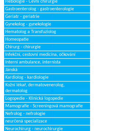
Flebologie - Cévní chirurgie
Gastroenterolog - gastroenterologie
Geriatr - geriatrie
Gynekolog - gynekologie
Hematolog a Transfuziolog
Homeopatie
Chirurg - chirurgie
Infekční, cestovní medicína, očkování
Interní ambulance, internista
Jánská
Kardiolog - kardiologie
Kožní lékař, dermatovenerolog,
dermatolog
Logopedie - Klinická logopedie
Mamografie - Screeningová mamografie
Nefrolog - nefrologie
neurčená specializace
Neurochirurg - neurochirurgie