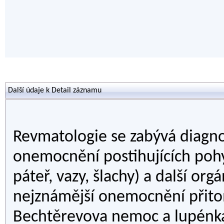
Další údaje k Detail záznamu
Revmatologie se zabývá diagno
onemocnění postihujících pohy
páteř, vazy, šlachy) a další org
nejznámější onemocnění přitom
Bechtěrevova nemoc a lupénk