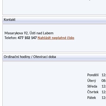
Kontakt
Masarykova 92, Ústí nad Labem
Telefon:
477 102 147
Nahlásit neplatné číslo
Ordinační hodiny / Otevírací doba
Pondělí
12
Úterý
08
Středa
12
Čtvrtek
12
Pátek
12