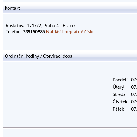
Kontakt
Roškotova 1717/2, Praha 4 - Braník
Telefon:
739150935
Nahlásit neplatné číslo
Ordinační hodiny / Otevírací doba
Pondělí
07
Úterý
07
Středa
07
Čtvrtek
07
Pátek
07