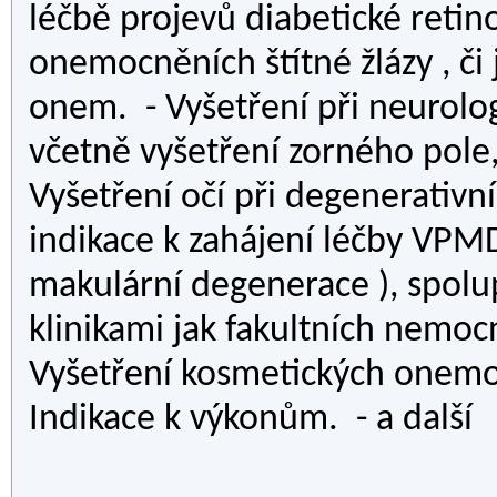
léčbě projevů diabetické retino
onemocněních štítné žlázy , či
onem. - Vyšetření při neurol
včetně vyšetření zorného pole,
Vyšetření očí při degenerativn
indikace k zahájení léčby VP
makulární degenerace ), spol
klinikami jak fakultních nemocn
Vyšetření kosmetických onemocn
Indikace k výkonům. - a další