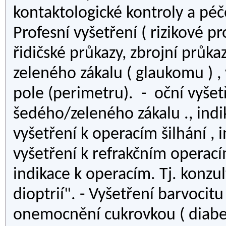
kontaktologické kontroly a péč
Profesní vyšetření ( rizikové p
řidičské průkazy, zbrojní průka
zeleného zákalu ( glaukomu ) ,
pole (perimetru). - oční vyšet
šedého/zeleného zákalu ., ind
vyšetření k operacím šilhání , 
vyšetření k refrakčním operacím
indikace k operacím. Tj. konzu
dioptrií". - Vyšetření barvocitu 
onemocnění cukrovkou ( diabete